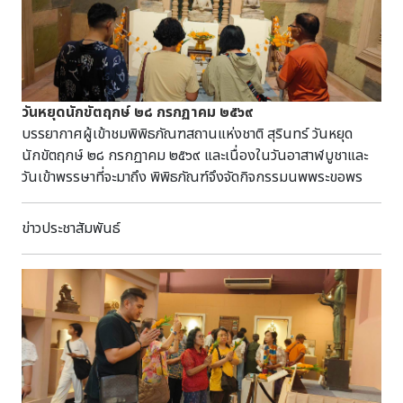
เจ้าหน้าที่ เข้าร่วมพิธี พร้อมกันนี้เหล่ากาชาดจังหวัดสุรินทร์ ได้
จัดสรรเงินงบประมาณเป็นทุนการศึกษาให้กับนักเรียนที่มีความ
ประพฤติดี แต่ขาดแคลนทุนทรัพย์ จำนวน ๒๐ ทุน การนี้ นาง
ปริญญา สุขใหญ่ หัวหน้าพิพิธภัณฑสถานแห่งชาติ สุรินทร์ เข้า
ร่วมพิธี
วันหยุดนักขัตฤกษ์ ๒๘ กรกฏาคม ๒๕๖๙
บรรยากาศผู้เข้าชมพิพิธภัณฑสถานแห่งชาติ สุรินทร์ วันหยุด
นักขัตฤกษ์ ๒๘ กรกฏาคม ๒๕๖๙ และเนื่องในวันอาสาฬบูชาและ
วันเข้าพรรษาที่จะมาถึง พิพิธภัณฑ์จึงจัดกิจกรรมนพพระขอพร
ข่าวประชาสัมพันธ์