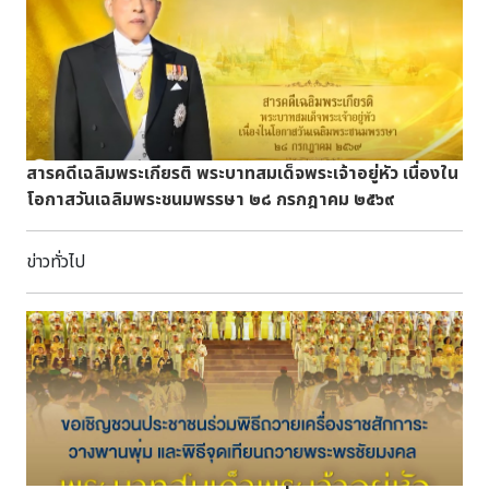
ถวายพระพรชัยมงคล เนื่องในวันเฉลิมพระชนมพรรษา พระบาท
สมเด็จพระปรเมนทรรามาธิบดีศรีสินทรมหาวชิราลงกรณ พระวชิร
เกล้าเจ้าอยู่หัว ๒๘ กรกฎาคม ๒๕๖๙ ณ อาคารศาลา
เฉลิมพระเกียรติ สมเด็จพระเจ้าตากสินมหาราช อำเภอเมือง
จันทบุรี โดยมีนายมนต์สิทธิ์ ไพศาลธนวัฒน์ ผู้ว่าราชการจังหวัด
จันทบุรี เป็นประธานในพิธี
สารคดีเฉลิมพระเกียรติ พระบาทสมเด็จพระเจ้าอยู่หัว เนื่องใน
โอกาสวันเฉลิมพระชนมพรรษา ๒๘ กรกฎาคม ๒๕๖๙
ข่าวทั่วไป