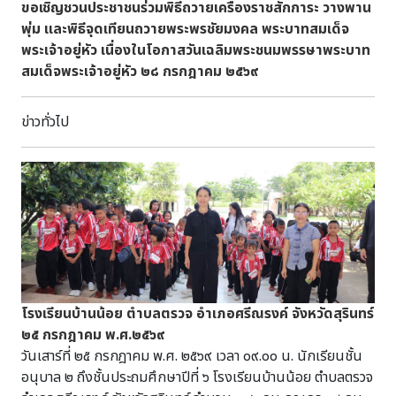
ขอเชิญชวนประชาชนร่วมพิธีถวายเครื่องราชสักการะ วางพาน
พุ่ม และพิธีจุดเทียนถวายพระพรชัยมงคล พระบาทสมเด็จ
พระเจ้าอยู่หัว เนื่องในโอกาสวันเฉลิมพระชนมพรรษาพระบาท
สมเด็จพระเจ้าอยู่หัว ๒๘ กรกฎาคม ๒๕๖๙
ข่าวทั่วไป
โรงเรียนบ้านน้อย ตำบลตรวจ อำเภอศรีณรงค์ จังหวัดสุรินทร์
๒๕ กรกฎาคม พ.ศ.๒๕๖๙
วันเสาร์ที่ ๒๕ กรกฎาคม พ.ศ. ๒๕๖๙ เวลา ๐๙.๐๐ น. นักเรียนชั้น
อนุบาล ๒ ถึงชั้นประถมศึกษาปีที่ ๖ โรงเรียนบ้านน้อย ตำบลตรวจ