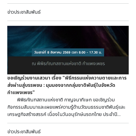
เชิญร่วมฟังการเสวนาริมคูเมือง "เรียนรู้รากเหง้า สู่อนาคตเมือง
โคราช" ในวันอาทิตย์ที่ 2 สิงหาคม 2569 ณ ริมคูเมือง
ข่าวประชาสัมพันธ์
นครราชสีมา ด้านทิศตะวันออก (พลล้านต้านปัญจา) จังหวัด
นครราชสีมา รอบเช้า เวลา 10.00 - 11.00 น. การเสวนา
เรื่อง "นักโบราณคดีและภัณฑารักษ์ทำหน้าที่อะไรในการจัดการ
มรดกทางวัฒนธรรม" กว่าจะเป็นมรดกทางวัฒนธรรมที่เราได้
เรียนรู้ในปัจจุบัน มาร่วมค้นหาบทบาทของนักโบราณคดีและภัณฑ
ารักษ์ ในการศึกษา อนุรักษ์ และถ่ายทอดเรื่องราวจากอดีตสู่
ปัจจุบัน วิทยากรนำเสวนาโดย นางสาวภัทรา เชาว์ปรัชญากุล
หัวหน้าพิพิธภัณฑสถานแห่งชาติ มหาวีรวงศ์, นางสาวนัยนา มั่น
ปาน ภัณฑารักษ์ชำนาญการ พิพิธภัณฑสถานแห่งชาติ พิมาย, นาย
ขอเชิญร่วมงานเสวนา เรื่อง "พิธีกรรมแห่งความตายและการ
วรรณพงษ์ ปาละกะวงษ์ ณ อยุธยา นักโบราณคดีชำนาญการ
ส่งผ่านสู่บรรพชน : มุมมองจากกลุ่มชาติพันธุ์ในจังหวัด
สำนักศิลปากรที่ 10 นครราชสีมา และนางสาวภัสสร แย้มคงเมือง
กำแพงเพชร"
นักโบราณคดีปฏิบัติการ สำนักศิลปากรที่ 10 นครราชสีมา
พิพิธภัณฑสถานแห่งชาติ กาญจนาภิเษก ขอเชิญร่วม
รอบบ่าย เวลา 14.00 - 15.00 น. การเสวนาเรื่อง "เมื่อหลุมขุดค้น
กิจกรรมสัมมนาและเผยแพร่ความรู้ด้านวัฒนธรรมชาติพันธุ์และ
กลายเป็นห้องเรียน STEM" หลุมขุดค้นเป็นมากกว่าแหล่ง
เศรษฐกิจสร้างสรรค์ เนื่องในวันอนุรักษ์มรดกไทย ประจำปี
โบราณคดี แต่คือห้องเรียนที่เปิดโอกาสให้เรียนรู้ผ่านการลงมือ
2569 เรื่อง "พิธีกรรมแห่งความตายและการส่งผ่านสู่บรรพชน :
ปฏิบัติ บูรณาการองค์ความรู้ด้าน STEM เพื่อค้นหาและทำความ
มุมมองจากกลุ่มชาติพันธุ์ในจังหวัดกำแพงเพชร" ในวันเสาร์ที่ 8
ข่าวประชาสัมพันธ์
เข้าใจเรื่องราวในอดีตจากหลักฐานทางโบราณคดี โดยวิทยากร