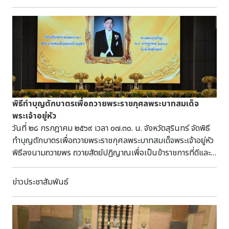
สิงหาคม 2569 เวลา 08.30 - 17.30 น. ณ พิพิธภัณฑสถานแห่ง
ผศ.ดร.ณัฐกานต์ ศาสตร์สูงเนิน คณะวิทยาศาสตร์และเทคโนโลยี
ชาติ กำแพงเพชร ผู้สนใจสามารถลงทะเบียนเข้าร่วมงานได้โดย
มหาวิทยาลัยราชภัฏนครราชสีมา, ผศ.พิทักษ์ชัย จัตุชัย ผู้อำนวย
สแกน QR Code ในโปสเตอร์ หรือกดลิงก์นี้
การสำนักศิลปะและวัฒนธรรม มหาวิทยาลัยราชภัฏนครราชสีมา,
https://docs.google.com/forms/d/e/1FAIpQLSfGIt
ดร.บุษราคัม ป้อมทอง คณะวิทยาศาสตร์และเทคโนโลยี
มหาวิทยาลัยราชภัฏนครราชสีมา ผู้สนใจสามารถเข้าร่วม
กิจกรรมได้ฟรี ไม่มีค่าใช้จ่าย โดยสแกน QR Code ในโปสเตอร์
เพื่อลงทะเบียนเข้าร่วมฟังการเสวนา หรือกดลิงก์
นี้ https://docs.google.com/forms/d/e/1FAIpQLSfSUW
พิธีทำบุญตักบาตรเพื่อถวายพระราชกุศลพระบาทสมเด็จ
vL-rG89hj8-uAZQ/viewform
พระเจ้าอยู่หัว
วันที่ ๒๘ กรกฎาคม ๒๕๖๙ เวลา ๐๗.๓๐. น. จังหวัดสุรินทร์ จัดพิธี
ทำบุญตักบาตรเพื่อถวายพระราชกุศลพระบาทสมเด็จพระเจ้าอยู่หัว
พิธีลงนามถวายพร ถวายสัตย์ปฏิญาณเพื่อเป็นข้าราชการที่ดีและ
พลังของแผ่นดิน เนื่องในโอกาสวันเฉลิมพระชนมพรรษา ๒๘
กรกฎาคม ๒๕๖๙ณ หอประชุมจังหวัดสุรินทร์ นายจำเริญ แหวนเพ็
ข่าวประชาสัมพันธ์
ชร ผู้ว่าราชการจังหวัดสุรินทร์ เป็นประธานในพิธี โดยมีนายกเหล่า
กาชาดจังหวัดสุรินทร์ ผู้พิพากษาหัวหน้าศาลจังหวัดสุรินทร์ รองผู้
ว่าราชการจังหวัดสุรินทร์ หัวหน้าส่วนราชการ อัยการ ทหาร ตำรวจ
ข้าราชการ คณะกรรมการเหล่ากาชาดจังหวัดสุรินทร์ พนักงานและ