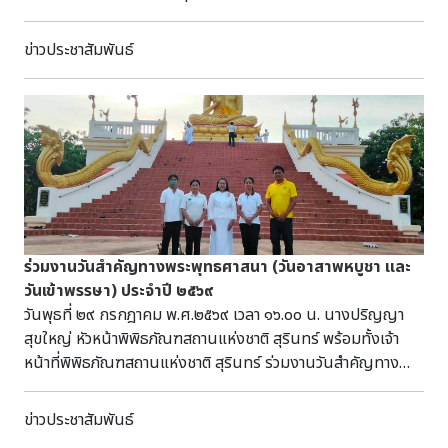
ประจำปี ๒๕๖๙ ณ ลานพิธีอนุสาวรีย์พระยาสุรินทร์ภักดีศรีณรงค์
จางวาง นายจำเริญ แหวนเพ็ชร ผู้ว่าราชการจังหวัดสุรินทร์ เป็น
ข่าวประชาสัมพันธ์
ประธาน โดยมีหัวหน้าส่วนราชการ ประชาชน และนักท่องเที่ยว ร่วม
งาน
ร่วมงานวันสำคัญทางพระพุทธศาสนา (วันอาสาพหบูชา และ
วันเข้าพรรษา) ประจำปี ๒๕๖๙
วันพุธที่ ๒๙ กรกฎาคม พ.ศ.๒๕๖๙ เวลา ๑๖.๐๐ น. นางปริญญา
สุขใหญ่ หัวหน้าพิพิธภัณฑสถานแห่งชาติ สุรินทร์ พร้อมทั้งเจ้า
หน้าที่พิพิธภัณฑสถานแห่งชาติ สุรินทร์ ร่วมงานวันสำคัญทาง
พระพุทธศาสนา (วันอาสาพหบูชา และวันเข้าพรรษา) ประจำปี
๒๕๖๙ ณ ศูนย์ปฏิบัติธรรมวัดกลาง บ้านละเอาะ ตำบลเฉนียง
ข่าวประชาสัมพันธ์
อำเภอเมืองสุรินทร์ จังหวัดสุรินทร์