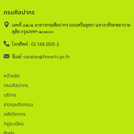
กรมศิลปากร
เลขที่ ๘๑/๑ อาคารกรมศิลปากร ถนนศรีอยุธยา แขวงวชิระพยาบาล
ดุสิต กรุงเทพฯ ๑๐๓๐๐
โทรศัพท์ : 02 164 2501-2
อีเมล์ :
saraban@finearts.go.th
หน้าหลัก
กรมศิลปากร
บริการ
ข่าวและกิจกรรม
คลังวิชาการ
กฏระเบียบ
ติดต่อ