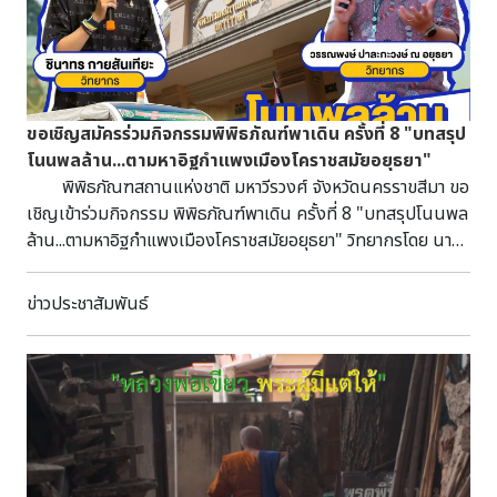
ขอเชิญสมัครร่วมกิจกรรมพิพิธภัณฑ์พาเดิน ครั้งที่ 8 "บทสรุป
โนนพลล้าน...ตามหาอิฐกำแพงเมืองโคราชสมัยอยุธยา"
พิพิธภัณฑสถานแห่งชาติ มหาวีรวงศ์ จังหวัดนครราขสีมา ขอ
เชิญเข้าร่วมกิจกรรม พิพิธภัณฑ์พาเดิน ครั้งที่ 8 "บทสรุปโนนพล
ล้าน...ตามหาอิฐกำแพงเมืองโคราชสมัยอยุธยา" วิทยากรโดย นาย
ชินาทร กายสันเทียะ กรรมการวิชาการและผู้ช่วยเลขานุการ คณะ
กรรมการบริหารครูผู้สอนประวัติศาสตร์ชาติไทย ครู ก จังหวัด
ข่าวประชาสัมพันธ์
นครราชสีมา และนายวรรณพงษ์ ปาละกะวงษ์ ณ อยุธยา นัก
โบราณคดีชำนาญการ สำนักศิลปากรที่ 10 นครราชสีมา ในวัน
อาทิตย์ที่ 2 สิงหาคม 2569 เวลา 15.00 - 17.00 น. ร่วมติดตามผล
การขุดค้นทางโบราณคดีล่าสุด และค้นหาคำตอบว่า "โนนพลล้าน"
ได้ไขปริศนากำแพงเมืองโคราชสมัยอยุธยาไว้มากน้อยเพียงใด
เปิดรับสมัครผู้สนใจทุกเพศ ทุกวัย สามารถลงทะเบียนเข้าร่วม
กิจกรรม ฟรี! ไม่เสียค่าใช้จ่าย โดยสแกน QR Code หรือกดลิงก์