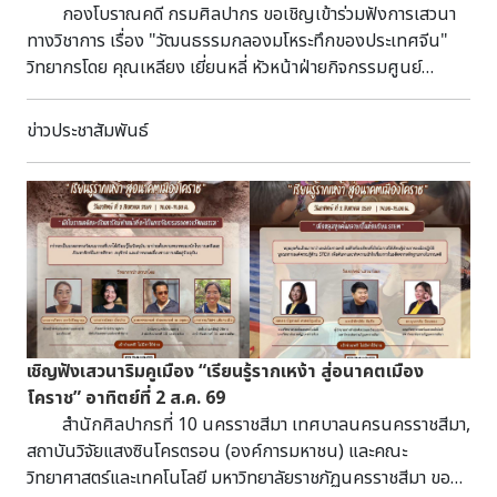
กองโบราณคดี กรมศิลปากร ขอเชิญเข้าร่วมฟังการเสวนา
ทางวิชาการ เรื่อง "วัฒนธรรมกลองมโหระทึกของประเทศจีน"
วิทยากรโดย คุณเหลียง เยี่ยนหลี่ หัวหน้าฝ่ายกิจกรรมศูนย์
วัฒนธรรมจีน ณ กรุงเทพฯ และสมาชิกสมาคมวิจัยกลอง
มโหระทึกโบราณแห่งประเทศจีน (อดีตหัวหน้าแผนกกลอง
ข่าวประชาสัมพันธ์
มโหระทึก พิพิธภัณฑ์ชนชาติกวางสี) และนางสาวเมริกา สงวนวงษ์
นักโบราณคดีชำนาญการ กองโบราณคดี กรมศิลปากร ดำเนิน
การเสวนาโดย นายณฤริท ธนูศิลป์ นักโบราณคดีชำนาญการ
กองโบราณคดี กรมศิลปากร ในวันเสาร์ที่ ๑ สิงหาคม ๒๕๖๙ เวลา
๐๙.๓๐ - ๑๒.๐๐ น. (เริ่มลงทะเบียนเวลา ๐๙.๐๐ น.) ณ ห้องประชุม
ดำรงราชานุภาพ พิพิธภัณฑสถานแห่งชาติ พระนคร การ
เสวนานี้บรรยายเป็นภาษาไทย และไม่มีการเผยแพร่ในรูปแบบ
ออนไลน์ ผู้สนใจสามารถลงทะเบียนเข้าร่วมฟังการเสวนาได้โดย
สแกนคิวอาร์โค้ดในภาพ หรือผ่านลิงก์
เชิญฟังเสวนาริมคูเมือง “เรียนรู้รากเหง้า สู่อนาคตเมือง
https://forms.gle/Pi6KGuZceK17ag4W
โคราช” อาทิตย์ที่ 2 ส.ค. 69
สำนักศิลปากรที่ 10 นครราชสีมา เทศบาลนครนครราชสีมา,
สถาบันวิจัยแสงซินโครตรอน (องค์การมหาชน) และคณะ
วิทยาศาสตร์และเทคโนโลยี มหาวิทยาลัยราชภัฏนครราชสีมา ขอ