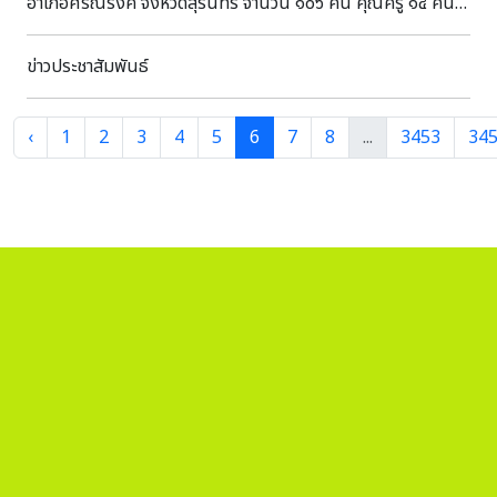
อำเภอศรีณรงค์ จังหวัดสุรินทร์ จำนวน ๑๐๖ คน คุณครู ๑๔ คน
เข้าเยี่ยมชมพิพิธภัณฑสถานแห่งชาติ สุรินทร์ โดยมีนางถนอม
หลวงกลาง นางสาวอภิญญา สุขใหญ่ พนักงานประจำพิพิธภัณฑ์
ข่าวประชาสัมพันธ์
ให้การต้อนรับและบรรยายนำชม
‹
1
2
3
4
5
6
7
8
...
3453
34