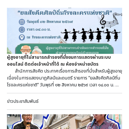
ผู้สูงอายุที่ไม่สามารถสำรองที่นั่งชมการแสดงผ่านระบบ
ออนไลน์ ติดต่อเจ้าหน้าที่ได้ ณ ห้องจำหน่ายบัตร
สำนักการสังคีต ประกาศเรื่องการสำรองที่นั่งสำหรับผู้สูงอายุ
เนื่องในการแสดงนาฏศิลป์และดนตรี รายการ “ยลสังคีตศิลป์ถิ่น
โรงละครแห่งชาติ“ วันพุธที่ ๑๒ สิงหาคม ๒๕๖๙ เวลา ๑๔.๐๐ น. ณ
โรงละครแห่งชาติ สำหรับผู้สูงอายุที่ไม่สามารถดำเนินการสำรองที่
นั่งผ่านระบบออนไลน์ด้วยตนเอง สามารถติดต่อเจ้าหน้าที่เพื่อช่วย
ข่าวประชาสัมพันธ์
ดำเนินการได้ ณ ห้องจำหน่ายบัตร โรงละครแห่งชาติ ในวันที่ ๓๑
กรกฎาคม ๒๕๖๙ ตั้งแต่เวลา ๐๙.๐๐ น. จนกว่าที่นั่งจะเต็ม ติดต่อ
สอบถามรายละเอียดเพิ่มเติม (วันและเวลาราชการ) โทร. ๐ ๒๒๒๑
๖๕๓๒, ๐ ๒๒๒๔ ๑๓๔๒