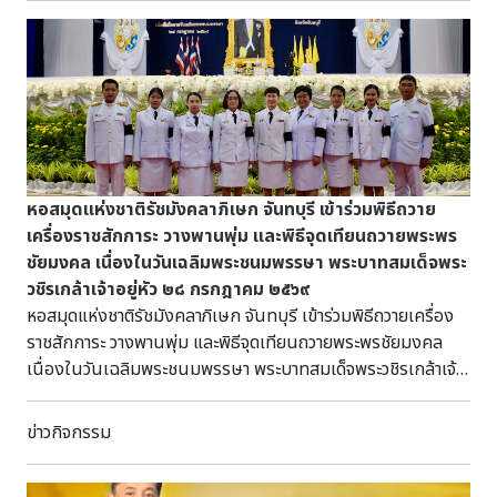
หอสมุดแห่งชาติรัชมังคลาภิเษก จันทบุรี เข้าร่วมพิธีถวาย
เครื่องราชสักการะ วางพานพุ่ม และพิธีจุดเทียนถวายพระพร
ชัยมงคล เนื่องในวันเฉลิมพระชนมพรรษา พระบาทสมเด็จพระ
วชิรเกล้าเจ้าอยู่หัว ๒๘ กรกฎาคม ๒๕๖๙
หอสมุดแห่งชาติรัชมังคลาภิเษก จันทบุรี เข้าร่วมพิธีถวายเครื่อง
ราชสักการะ วางพานพุ่ม และพิธีจุดเทียนถวายพระพรชัยมงคล
เนื่องในวันเฉลิมพระชนมพรรษา พระบาทสมเด็จพระวชิรเกล้าเจ้า
อยู่หัว ๒๘ กรกฎาคม ๒๕๖๙ วันอังคารที่ ๒๘ กรกฎาคม
พุทธศักราช ๒๕๖๘ เวลา ๑๗.๓๐ น. นางสาวเมษา ครุปิติ ผู้อำนวย
ข่าวกิจกรรม
การหอสมุดแห่งชาติรัชมังคลาภิเษก จันทบุรี ได้นำคณะข้าราชการ
เข้าร่วมพิธีถวายเครื่องราชสักการะ วางพานพุ่ม และพิธีจุดเทียน