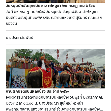
วันหยุดนักขัตฤกษ์วันอาสาฬหบูชา ๒๙ กรกฏาคม ๒๕๖๙
วันที่ ๒๙ กรกฏาคม ๒๕๖๙ วันหยุดนักขัตฤกษ์วันอาสาฬหบูชา
ยินดีต้อนรับผู้เข้าชมพิพิธภัณฑสถานแห่งชาติ สุรินทร์ คณะแรก
ของวัน
ข่าวประชาสัมพันธ์
งานตักบาตรบนหลังช้าง ประจำปี ๒๕๖๙
จังหวัดสุรินทร์จัดงานตักบาตรบนหลังช้าง วันพุธที่ ๒๙กรกฎาคม
๒๕๖๙ เวลา ๐๗.๐๐ น. นางปริญญา สุขใหญ่ หัวหน้า
พิพิธภัณฑสถานแห่งชาติ สุรินทร์ ร่วมงานตักบาตรบนหลังช้าง