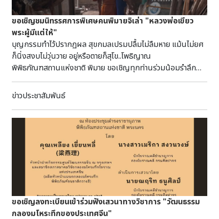
https://docs.google.com/forms/d/e/1FAIpQLSc_g95T4na
Wyqek96UasGEJmGLhrYHQ/viewform รับจำนวนจำกัด
ขอเชิญชมนิทรรศการพิเศษคนพิมายจิเล่า "หลวงพ่อเขียว
เพียง 20 ท่านเท่านั้น มาร่วมเป็นส่วนหนึ่งของงานโบราณคดี
พระผู้มีแต่ให้"
เมืองนครราชสีมากับนักโบราณคดีตัวจริง เสียงจริง บอกเล่าบท
บุญกรรมทำไว้ปรากฏผล สุขกมลเปรมปลื้มไม่ลืมหาย แม้นไม่ยศ
สรุปครั้งสำคัญไปด้วยกัน สอบถามเพิ่มเติม โทร. 0 4424 2958
ก็นิ่งสงบไม่วุ่นวาย อยู่หรือตายก็สุโข..โพธิญาณ
พิพิธภัณฑสถานแห่งชาติ พิมาย ขอเชิญทุกท่านร่วมน้อมรำลึก
"หลวงพ่อพระโพธิวรญาณ" สมณศักดิ์เดิม "พระครูวิสุทธิพรต
ธำรง" หรือ "หลวงพ่อเขียว" พระนักเทศน์ที่มีชื่อเสียง พระผู้สร้าง
ข่าวประชาสัมพันธ์
คน สร้างประโยชน์แก่สังคมที่ชาวพิมายเคารพกราบไหว้ได้สนิทใจ
ในนิทรรศการพิเศษคนพิมายจิเล่า "หลวงพ่อเขียว พระผู้มีแต่ให้"
ณ พื้นที่โถงทางเข้าอาคารจัดแสดง ชั้น 2 อาคารจัดแสดง
พิพิธภัณฑสถานแห่งชาติ พิมาย จังหวัดนครราชสีมา ระหว่างวันที่
5 - 9 สิงหาคม 2569 เวลา 09.00 - 16.00 น. สอบถามเพิ่มเติม
โทร. 0 4447 1167 Facebook “Phimai National
Museum:พิพิธภัณฑสถานแห่งชาติ พิมาย”
https://www.facebook.com/PhimaiNationalMuseum
ขอเชิญลงทะเบียนเข้าร่วมฟังเสวนาทางวิชาการ "วัฒนธรรม
กลองมโหระทึกของประเทศจีน"