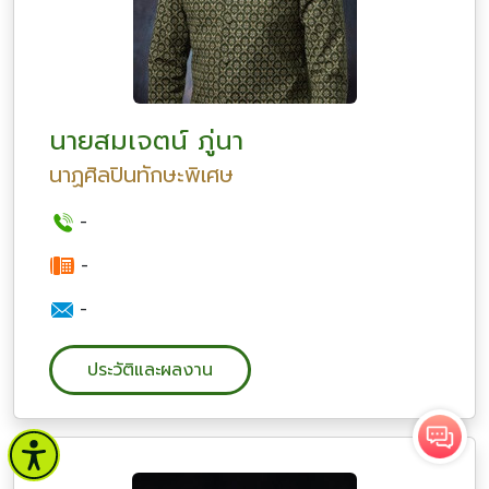
นายสมเจตน์ ภู่นา
นาฏศิลปินทักษะพิเศษ
-
-
-
ประวัติและผลงาน