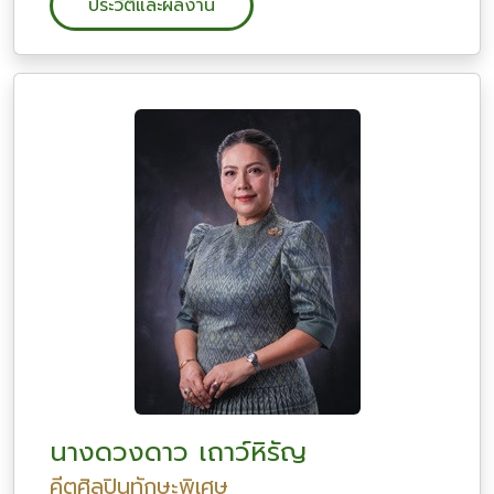
ประวัติและผลงาน
นางดวงดาว เถาว์หิรัญ
คีตศิลปินทักษะพิเศษ