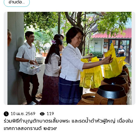
อ่านต่อ...
10 เม.ย. 2569
119
ร่วมพิธีทำบุญตักบาตรเลี้ยงพระ และรดน้ำดำหัวผู้ใหญ่ เนื่องใน
เทศกาลสงกรานต์ ๒๕๖๙