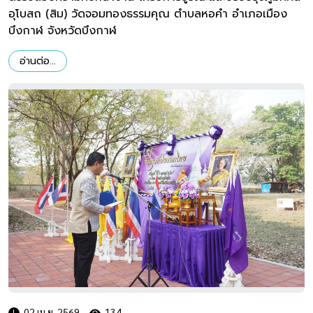
อุโบสถ (สิม) วัดจอมทองธรรมคุณ ตำบลหอคำ อำเภอเมือง
บึงกาฬ จังหวัดบึงกาฬ
อ่านต่อ...
02 เม.ย. 2569
134