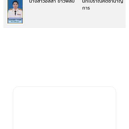
นางสาวอลิสา ขาวพลับ
นักโบราณคดีชำนาญ
การ