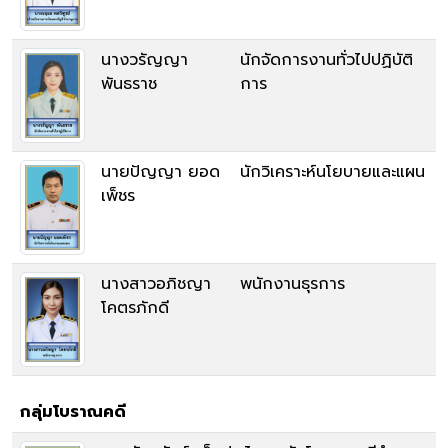
นางวรัญญา
นักจัดการงานทั่วไปปฏิบัติ
พันธราช
การ
นายปัญญา ยอด
นักวิเคราะห์นโยบายและแผน
เพ็ชร
นางสาวอภิชญา
พนักงานธุรการ
โคตรภักดี
กลุ่มโบราณคดี