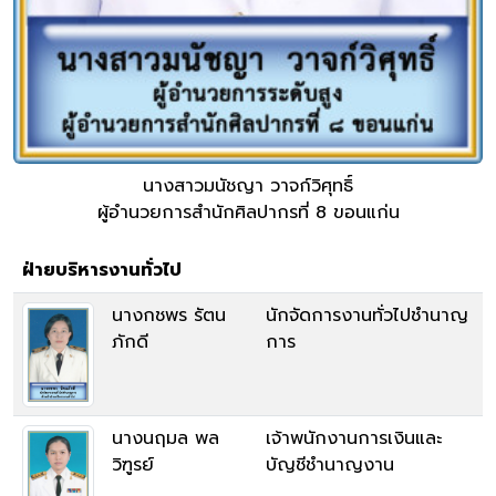
นางสาวมนัชญา วาจก์วิศุทธิ์
ผู้อำนวยการสำนักศิลปากรที่ 8 ขอนแก่น
ฝ่ายบริหารงานทั่วไป
นางกชพร รัตน
นักจัดการงานทั่วไปชำนาญ
ภักดี
การ
นางนฤมล พล
เจ้าพนักงานการเงินและ
วิฑูรย์
บัญชีชำนาญงาน