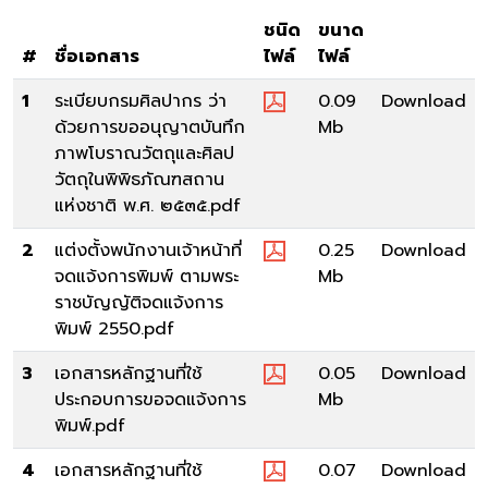
ชนิด
ขนาด
#
ชื่อเอกสาร
ไฟล์
ไฟล์
1
ระเบียบกรมศิลปากร ว่า
0.09
Download
ด้วยการขออนุญาตบันทึก
Mb
ภาพโบราณวัตถุและศิลป
วัตถุในพิพิธภัณฑสถาน
แห่งชาติ พ.ศ. ๒๕๓๕.pdf
2
แต่งตั้งพนักงานเจ้าหน้าที่
0.25
Download
จดแจ้งการพิมพ์ ตามพระ
Mb
ราชบัญญัติจดแจ้งการ
พิมพ์ 2550.pdf
3
เอกสารหลักฐานที่ใช้
0.05
Download
ประกอบการขอจดแจ้งการ
Mb
พิมพ์.pdf
4
เอกสารหลักฐานที่ใช้
0.07
Download