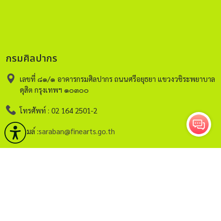
กรมศิลปากร
เลขที่ ๘๑/๑ อาคารกรมศิลปากร ถนนศรีอยุธยา แขวงวชิระพยาบาล
ดุสิต กรุงเทพฯ ๑๐๓๐๐
โทรศัพท์ : 02 164 2501-2
อีเมล์ :
saraban@finearts.go.th
หน้าหลัก
กรมศิลปากร
บริการ
ข่าวและกิจกรรม