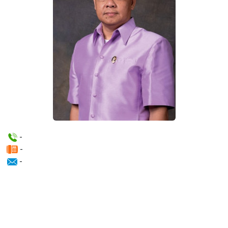
-
-
-