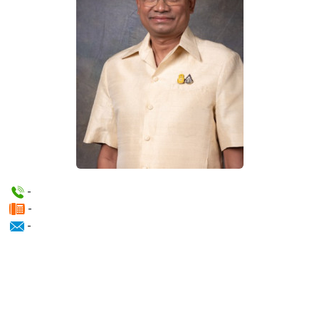
-
-
-