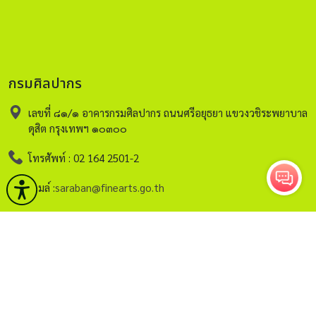
กรมศิลปากร
เลขที่ ๘๑/๑ อาคารกรมศิลปากร ถนนศรีอยุธยา แขวงวชิระพยาบาล
ดุสิต กรุงเทพฯ ๑๐๓๐๐
โทรศัพท์ : 02 164 2501-2
อีเมล์ :
saraban@finearts.go.th
หน้าหลัก
กรมศิลปากร
บริการ
ข่าวและกิจกรรม