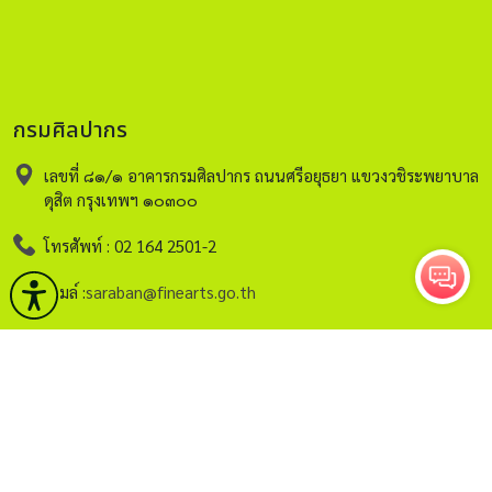
กรมศิลปากร
เลขที่ ๘๑/๑ อาคารกรมศิลปากร ถนนศรีอยุธยา แขวงวชิระพยาบาล
ดุสิต กรุงเทพฯ ๑๐๓๐๐
โทรศัพท์ : 02 164 2501-2
อีเมล์ :
saraban@finearts.go.th
หน้าหลัก
กรมศิลปากร
บริการ
ข่าวและกิจกรรม