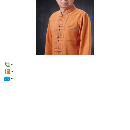
-
-
-