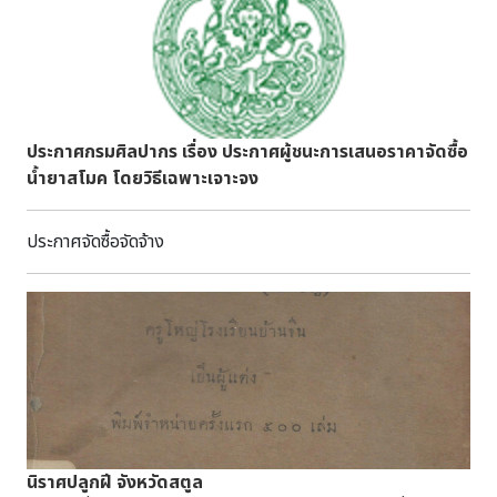
ศูนย์กลางขอบบ่อด้านนอกประมาณ ๑.๘๔ เมตร ลึกประมาณ ๔
เพ็ง ในปัจจุบันยังมีชาวมุสลิมดาวูดี โบห์รา อาศัยอยู่ใกล้
เมตร ไม่ทราบประวัติการก่อสร้างที่ชัดเจนว่าสร้างขึ้นสมัยใด
เคียงกับพื้นที่ย่านคลองสานและกระจายออกไปตั้งถิ่นฐานในพื้นที่
สันนิษฐานน่าจะสร้างขึ้นในสมัยรัชกาลที่ ๑ เจ้าพระยานครผู้ครอง
อื่นๆ ทั่วกรุงเทพมหานคร ซึ่งในทุกๆ วันสำคัญ เหล่ามุอ์มินดาวูดี
เมืองนครศรีธรรมราช ได้พักหลบพายุที่ชายหาดแห่งนี้เป็นเวลา
โบห์ราต่างเดินทางมาร่วมประกอบพิธีกรรมทางศาสนา ณ มัสยิด
นาน จึงได้สร้างบ่อน้ำเพื่อใช้ดื่ม* และในเอกสารจดหมายเหตุ
เซฟี หรือมัสยิดตึกขาว อันเป็นศาสนสถานศูนย์รวมจิตใจของกลุ่ม
กรุงรัตนโกสินทร์ รัชกาลที่ ๓ จ.ศ. ๑๒๐๐ ชื่อ รายงานระยะทาง
ประกาศกรมศิลปากร เรื่อง ประกาศผู้ชนะการเสนอราคาจัดซื้อ
มัสยิดเซฟีหรือมัสยิดตึกขาวนี้ ตั้งอยู่ที่ซอยสมเด็จเจ้าพระยา 5
จ.ศ.๑๒๐๐ (พ.ศ.๒๓๘๑) จดหมายเหตุลมเมื่อออกมาแต่กรุง... (ระยะ
น้ำยาสโมค โดยวิธีเฉพาะเจาะจง
แขวงสมเด็จเจ้าพระยา เขตคลองสาน กรุงเทพฯ เป็นมัสยิดที่
ทางยกกองทัพไปตีเมืองไทรย) หน้า ๘-๑๑ ได้กล่าวถึงเส้นทางเดิน
ก่อสร้างขึ้นตั้งแต่ พ.ศ. 2446 โดยมีลักษณะสถาปัตยกรรมผสม
เรือจากช่องแสมสารไปยังเขาสามร้อยยอด และมีการแวะพักเติมน้ำ
ระหว่างยุโรปแบบกอธิค (gothic) ซึ่งรับมาจากอินเดีย และมีการ
ประกาศจัดซื้อจัดจ้าง
จืดตรงบริเวณเขาสัตกูด ซึ่งน่าจะหมายถึงบ่อน้ำนี้เช่นกัน โดยมี
ต่อเติมแบบไทยผสมเข้าไปด้วย ปัจจุบันกรมศิลปากรประกาศขึ้น
รายละเอียดดังนี้ “...๘ ครั้นรุ่งขึ้น ณ วันเสาร์ เดือน ๕ ขึ้น ๘ ค่ำ พอ
ทะเบียนโบราณสถานมัสยิดเซฟี (ตึกขาว) แล้ว ในราชกิจจานุ
สว่างเห็นช่องแสมสารพอเป็นเงาๆ ลมสลาตันพัดกล้าไปจนบ่าย
เบกษา เล่ม 135 ตอนพิเศษ 328 ง ลงวันที่ 21 ธันวาคม 2561
โมงหนึ่งแล้ว ..เปลี่ยนเป็นลมสำเภาพัดอ่อนๆมาจนบ่ายสามโมง
ภาพ : การแต่งกายของชาวโบห์รา ภาพ : มุสลิมพ่อค้าดาวูดีโบห์รา
น้ำขึ้นลมสำเภาพัดกล้าหนักๆ มาจนเพลาบ่ายสี่โมงเศษ เห็นเขา
กำลังรอรับเสด็จพระบาทสมเด็จพระจุลจอมเกล้าเจ้าอยู่หัว ในงาน
สามร้อยยอด ครั้นเพลาบ่ายหกโมงเศษ เรือมาถึงฝั่งทางตะวันตก
เฉลิมฉลองการเสด็จนิวัติพระนครจากการประพาสยุโรปครั้งที่สอง
ตรงเขากะโหลก ทอดนอนอยู่ที่นั่นคืนหนึ่ง ลมสลาตันพัดกล้าหนัก
เมื่อปี พ.ศ. 2450 (ภาพจากหอจดหมายเหตุแห่งชาติ)ภาพ : มัสยิด
อยู่จนสว่าง ครั้นรุ่งขึ้น ณ วันจันทร์ เดือน ๕ ขึ้น ๑๐ ค่ำ
เซฟี (ตึกขาว)..................................................................ผู้เขียน/เรียบเรียง
เพลาเช้าออกเกา** ลมสลาตันอีกร้อยหนึ่งจึงเข้ายังสัตกูดได้
ข้อมูล : นางสาวอารียา สีชมพู นักโบราณคดีปฏิบัติการ กลุ่ม
นิราศปลูกฝี จังหวัดสตูล
พอได้ตักน้ำในวันนั้น... ในหนังสือชีวิวัฒน์ นิพนธ์ของ