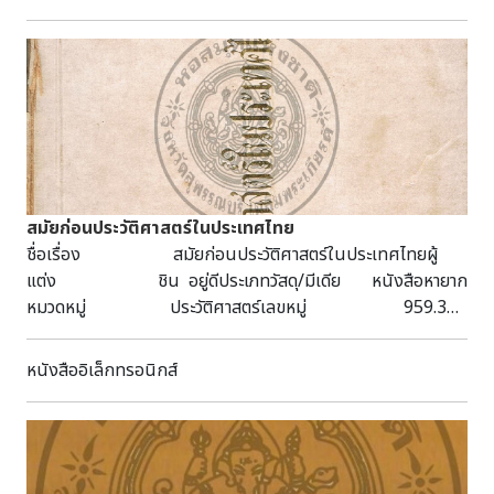
เปนสาธารณทาน ด้วยเหตุนี้ถ้ำนั้นจึงมีนามว่าถ้ำบ่อพระยานคร อีก
ชื่อ ๑ คือหมายความว่า ถ้ำที่มีบ่อน้ำพระยานครสร้าง" ภาพ : บ่อ
พระยานคร ภาพ : สภาพปัจจุบันบ่อพระยานคร*ทะเบียนโบราณ
สถานในเขตหน่วยศิลปากรที่ ๒ กองโบราณคดี กรม
ศิลปากร,๒๕๓๘ หน้า ๑๐๐**เกา หมายถึง อาการที่สมอเรือครูดไป
ตามพื้นท้องน้ำ ไม่ยึดอยู่กับที่-------------------------------เรียบ
เรียงข้อมูล : นางสาวกรรณิการ์ เปรมใจ นักโบราณคดีชำนาญ
การ กลุ่มโบราณคดี สำนักศิลปากรที่ ๑ ราชบุรี -------------------
สมัยก่อนประวัติศาสตร์ในประเทศไทย
------------ที่มาของข้อมูล : กรมศิลปากร. ทะเบียนโบราณสถาน
ชื่อเรื่อง สมัยก่อนประวัติศาสตร์ในประเทศไทยผู้
ในเขตหน่วยศิลปากรที่ ๒. กรุงเทพฯ: กองโบราณคดี กรม
แต่ง ชิน อยู่ดีประเภทวัสดุ/มีเดีย หนังสือหายาก
ศิลปากร, ๒๕๓๘. พยุง วงษ์น้อย และคณะ. พระที่นั่งคูหาคฤหาสน์.
หมวดหมู่ ประวัติศาสตร์เลขหมู่ 959.3
รายงานการสำรวจทางโบราณคดี กลุ่มโบราณคดี สำนักศิลปากรที่
ช561สปสถานที่พิมพ์ พระนครสำนักพิมพ์
๑ ราชบุรี, ๒๕๔๑ สมุดราชบุรี สยามรัฐพิพิธภัณฑ์ พ.ศ.๒๔๖๘. โรง
การพิมพ์พระนครปีที่พิมพ์ 2513ลักษณะวัสดุ
พิมพ์หนังสือพิมพ์ไทย:พระนคร(กรุงทพฯ),๒๔๖๘. สมเด็จพระเจ้า
หนังสืออิเล็กทรอนิกส์
270 หน้า หัวเรื่อง สมัยก่อนประวัติศาสตร์
น้องยาเธอ เจ้าฟ้าภาณุรังษีสว่างวงศ์ กรมหลวงภาณุพันธุวงศ์วร
ภาษา ไทยบทคัดย่อ/บันทึก พิมพ์เป็น
เดช. “เขาสามร้อยยอดแขวงเมืองปราณ” ใน ชีวิวัฒน์ เรื่องเที่ยว
อนุสรณ์ในงานพระราชทานเพลิงศพ นายปรีชา เมธาคุณวุฒิ
ต่าง ๆ ภาค ๗. กรุงเทพฯ: กรมศิลปากร, ๒๕๕๑. (จัดพิมพ์เผยแพร่
พศ.2513 เนื้อหาเกี่ยวกับยุคสมัยต่างๆในช่วงก่อนประวัติศาสตร์
ในงานเฉลิมพระเกียรติ จอมพล สมเด็จพระราชปิตุลาบรมพงษาภิ