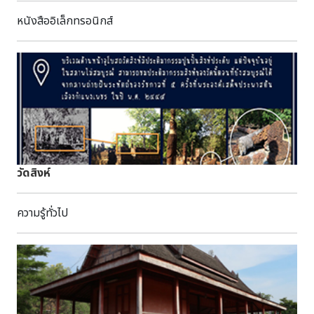
อรรถกถา)--เอกสารโบราณ คัมภีร์ใบลาน พุทธ
หนังสืออิเล็กทรอนิกส์
ศาสนาอักษร : ธรรมอีสานภาษา : ธรรมอีสานบทคัดย่อ : มีเนื้อหา
เกี่ยวกับพุทธศาสนา สามารถสืบค้นได้ที่ห้องศรีโคตรบูรณ์
หอสมุดแห่งชาติเฉลิมพระเกียรติ สมเด็จพระนางเจ้าสิริกิติ์
พระบรมราชินีนาถ นครพนม
วัดสิงห์
ความรู้ทั่วไป