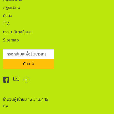
รักษ์ชำนาญการ พิพิธภัณฑสถานแห่งชาติ ชาวนาไทย สุพรรณบุรี
สำนักศิลปากรที่ ๒ สุพรรณบุรี เรียบเรียงข้อมูลและถ่ายภาพ
กฏระเบียบ
ติดต่อ
ITA.
ธรรมาภิบาลข้อมูล
Sitemap
กรอกอีเมลเพื่อรับข่าวสาร
ติดตาม
จำนวนผู้เข้าชม 12,513,446
คน