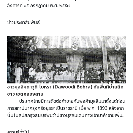
อังคารที่ ๑๕ กรกฎาคม พ.ศ. ๒๕๕๗
ข่าวประชาสัมพันธ์
ชาวมุสลิมดาวูดี โบห์รา (Dawoodi Bohra) กับพื้นที่ย่านตึก
ขาว เขตคลองสาน
ประเทศไทยมีการติดต่อค้าขายกับพ่อค้ามุสลิมมาตั้งแต่ก่อน
การสถาปนากรุงศรีอยุธยาเป็นราชธานี เมื่อ พ.ศ. 1893 หลังจาก
นั้นในสมัยกรุงธนบุรีพบว่ามีชาวมุสลิมเดินทางเข้ามาค้าขายเพิ่ม
ขึ้น โดยเฉพาะหลังจากที่ประเทศไทยเปิดการค้าเสรีภายใต้สนธิ
สัญญาเบาริ่ง ในสมัยรัชกาลที่ 4 ยิ่งทำให้มีพ่อค้าจากอินเดีย
ความรู้ทั่วไป