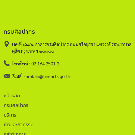
มาปลูกไว้ที่วัดบัวขวัญ เมื่อเดือนมกราคม พ.ศ. ๒๔๗๖
พลับพลาที่ประทับหลังนี้ ลักษณะเป็นอาคารโถง หลังคาทรงจั่ว
สร้างด้วยไม้สัก และทาด้วยสีแดง จึงเรียกกันว่า "ศาลาแดง”
แผนผังของอาคารเป็นรูปสี่เหลี่ยมผืนผ้า ขนาดกว้าง ๖ เมตร ยาว
กรมศิลปากร
๑๕.๒๐ เมตร ลักษณะเป็นอาคารเครื่องไม้ชั้นเดียวยกพื้นสูง มี
ผนังรูปสี่เหลี่ยมผืนผ้า ขนาด ๖x๑๕.๒๐ เมตร หลังคาทรงจั่วซ้อน
เลขที่ ๘๑/๑ อาคารกรมศิลปากร ถนนศรีอยุธยา แขวงวชิระพยาบาล
ลด ๒ ชั้น มุงด้วยแป้นเกร็ด (กระเบื้องไม้) ออกปีกนกคลุมโดย
ดุสิต กรุงเทพฯ ๑๐๓๐๐
รอบ ฝ้าเพดานเป็นกระดานแผ่นเรียบตีทับแนว พื้นปูด้วยไม้ เรือน
ประธานมีขนาด ๔ ห้อง ยกพื้นสูงและแบ่งกั้น ๑ ห้อง รอบ ๆ เรือน
โทรศัพท์ : 02 164 2501-2
ประธานทำเป็นพื้นระเบียงทั้ง ๔ ด้าน พร้อมราวระเบียงกั้นกันตก
อีเมล์ :
saraban@finearts.go.th
มีบันไดขึ้น ๒ ข้างที่ด้านสกัด อาคารส่วนใหญ่ทาสีน้ำมันสีแดง
พลับพลาแรกนาขวัญ (วัดบัวขวัญ) ได้รับการขึ้นทะเบียนเป็น
โบราณสถาน ทะเบียน ๐๐๐๐๒๓๒ ในราชกิจจานุเบกษา เล่ม ๑๑๖
หน้าหลัก
ตอนพิเศษ ๑๗ ง หน้า ๑๒ ข้อมูลจาก : - โบราณสถานสำคัญ
กรมศิลปากร
ของจังหวัดปทุมธานี กลุ่มโบราณคดี สำนักศิลปากรที่ ๒
สุพรรณบุรี กรมศิลปากร (มิถุนายน ๒๕๖๒ สงวนลิขสิทธิ์) -
บริการ
หนังสือวัฒนธรรม พัฒนาการทางประวัติศาสตร์ เอกลักษณ์และ
ข่าวและกิจกรรม
ภูมิปัญญา จังหวัดปทุมธานี นางสาวภัทรา เชาว์ปรัชญากุล ภัณฑา
คลังวิชาการ