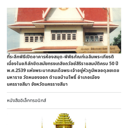
ที่ระลึกพิธีเปิดอาคารห้องสมุด-พิพิธภัณฑ์เฉลิมพระเกียรติ
เนื่องในอภิลักขิตสมัยทรงเถลิงถวัลย์สิริราชสมบัติครบ 50 ปี
พ.ศ.2539 แห่งพระบาทสมเด็จพระเจ้าอยู่หัวภูมิพลอดุลยเดช
มหาราช วัดหนองจอก ตำบลบ้านโพธิ์ อำเภอเมือง
นครราชสีมา จังหวัดนครราชสีมา
หนังสืออิเล็กทรอนิกส์