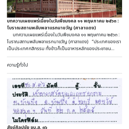
บทความเผยแพร่เนื่องในวันพืชมงคล ๑๑ พฤษภาคม ๒๕๖๓ :
โบราณสถานพลับพลาแรกนาขวัญ (ศาลาแดง)
บทความเผยแพร่เนื่องในวันพืชมงคล ๑๑ พฤษภาคม ๒๕๖๓ :
โบราณสถานพลับพลาแรกนาขวัญ (ศาลาแดง) “ประเทศของเรา
เป็นประเทศกสิกรรม ทั้งข้าวก็เป็นอาหารหลักของประชาชน
พลเมือง การอยู่ดีกินดีของอาณาประชาราษฎร์ และความสมบูรณ์
มั่งคั่งของประเทศ ยังต้องอาศัยอยู่กับการเพาะปลูกเป็นส่วน
ความรู้ทั่วไป
ใหญ่” พระราชดำรัสพระบาทสมเด็จพระบรมชนกาธิเบศรมหา
ภูมิพลอดุลยเดชมหาราช บรมนาถบพิตร ในพิธีเปิดเขื่อน
เจ้าพระยา วันที่ ๗ กุมภาพันธ์ ๒๕๐๐ ประเทศไทย เป็นประเทศ
กสิกรรม จึงตระหนักดีถึงความสำคัญของการเพาะปลูกพืชผล
ทางการเกษตรต่างๆ โดยเฉพาะอย่างยิ่งการเพาะปลูก “ข้าว” ซึ่ง
เป็นรากฐานความมั่นคงของประเทศมาทุกยุคทุกสมัย พระมหา
กษัตริย์ในฐานะเกษตรบดีจึงต้องมีพระราชภารกิจในการบำรุง
ขวัญและกำลังใจแก่ชาวนาผู้ปลูกข้าวเลี้ยงผู้คนทั้งประเทศความ
จริงปรากฏเด่นชัดผ่าน “พระราชพิธีพืชมงคลจรดพระนังคัล
สังข์ศิลปชัย ชบ.ส. ๓๖