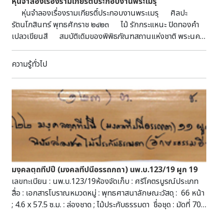
หุ่นจำลองเรื่องรามเกียรติ์ประกอบงานพระเมรุ
หุ่นจำลองเรื่องรามเกียรติ์ประกอบงานพระเมรุ ศิลปะ
รัตนโกสินทร์ พุทธศักราช ๒๔๒๓ ไม้ รักกระแหนะ ปิดทองคำ
เปลวเขียนสี สมบัติเดิมของพิพิธภัณฑสถานแห่งชาติ พระนคร
หุ่นจำลองเรื่องรามเกียรติ์ ตอนพระลักษมณ์ถูกศรพรหมา
สตร์ของอินทรชิตและหนุมานหักคอช้างเอราวัณ เครื่องตกแต่ง
ความรู้ทั่วไป
พระเมรุสมเด็จพระนางเจ้าสุนันทากุมารีรัตน์และสมเด็จพระเจ้าลูก
ยาเธอ เจ้าฟ้ากรรณาภรณ์เพ็ชรรัตน์ ในพระบาทสมเด็จพระ
จุลจอมเกล้าเจ้าอยู่หัว ณ ท้องสนามหลวง เมื่อพุทธศักราช ๒๔๒๓
มงฺคลตฺถทีปปี (มงคลทีปนีอรรถกถา) นพ.บ.123/19 ผูก 19
เลขทะเบียน : นพ.บ.123/19ห้องจัดเก็บ : ศรีโคตรบูรณ์ประเภท
สื่อ : เอกสารโบราณหมวดหมู่ : พุทธศาสนาลักษณะวัสดุ : 66 หน้า
; 4.6 x 57.5 ซ.ม. : ล่องชาด ; ไม้ประกับธรรมดา ชื่อชุด : มัดที่ 70
(232-242) ผูก 19 (2564)หัวเรื่อง : มงฺคลตฺถทีปปี (มงคลทีปนี