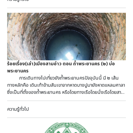
มลายูและอาหรับเข้ามาเพิ่มอีกเป็นจำนวนมาก ในช่วง
รัตนโกสินทร์ตอนต้นบริเวณปากคลองสานถือเป็นถิ่นที่อยู่อาศัย
ที่สำคัญของชาวมุสลิม แบ่งออกเป็น 2 ย่าน คือ “ย่านตึกแดง”
และ “ย่านตึกขาว” มุสลิมที่อยู่ในย่านตึกแดงเป็นพวกชาวอินเดียที่
ส่วนมากมาจาก ตำบลแรนเดอร์ เมืองสุรัต ประเทศอินเดีย เป็น
ชาวมุสลิมที่นับถือนิกายสุหนี่ แต่มุสลิมที่อยู่ในย่านตึกขาวส่วน
ใหญ่เป็นมุสลิมที่นับถือนิกายชีอะห์ ซึ่งเดินทางมาจากเมืองสุรัต
เมืองแคมบ๊าต เมืองอะห์เมดาบ๊าด รัฐคุชราต และจากเมืองซิ๊ดปุร
และเมืองโดรายี ทางตะวันตกของอินเดีย ซึ่งชาวมุสลิมที่อยู่ในย่าน
ร้อยเรื่อง(เล่า)เมืองสามอ่าว ตอน ถ้ำพระยานคร (๒) บ่อ
ตึกขาวนี้เรียกตนเองว่า “มุอ์มิน ดาวูดี โบห์รา” ดาวูดี โบห์รา
พระยานคร
(Dawoodi Bohra) เป็นกลุ่มสาขาของชาวมุสลิมนิกายชีอะห์
การเดินทางไปเที่ยวยังถ้ำพระยานครปัจจุบันนี้ มี ๒ เส้น
ส่วนใหญ่อาศัยอยู่ในเมืองทางตะวันตกของอินเดีย โดยคำว่า “โบห์
ทางหลักคือ เดินเท้าข้ามสันเขาจากหาดบางปูมายังหาดแหลมศาลา
รา” เป็นภาษาคุชราต แปลว่า “พ่อค้า” ส่วนคำว่า “ดาวูดี” มาจากการ
ซึ่งเป็นที่ตั้งของถ้ำพระยานคร หรือโดยทางเรือโดยนั่งเรือโดยสาร
สนับสนุนนายดาวูดบิน ในระหว่างที่มุสลิมมีข้อพิพาทเกี่ยวกับ
จากหาดบางปูมายังหาดแหลมศาลาและเดินเท้าเพื่อขึ้นเขาไปยังถ้ำ
กรณีการเลือกผู้นำ ในปี ค.ศ. 1592 ชาวดาวูดี โบห์รา ถือเป็นกลุ่ม
ประยานคร บริเวณพื้นราบเชิงเขาของทางเดินขึ้นสู่ถ้ำ ด้านขวามือ
ความรู้ทั่วไป
ที่มีบทบาทสำคัญในการค้าผ้าอินเดียกับราชสำนักสยามในสมัย
จะมีบ่อน้ำอยู่ ๑ บ่อ มีการสร้างศาลาคลุมบ่อน้ำไว้ เรียกว่า “บ่อ
รัตนโกสินทร์ตอนต้น ดำเนินการค้าขายสินค้าประเภทผ้าแพร ดิ้น
พระยานคร” มีลักษณะเป็นบ่อน้ำกรุด้วยอิฐฉาบปูน ทรงกลม เส้น
เงินดิ้นทอง เพชรพลอย เครื่องเทศ เครื่องหอม โดยจะข้ามจากฝั่ง
ผ่าศูนย์กลางขอบบ่อด้านในประมาณ ๑.๓๘ เมตร เส้นผ่า
คลองสานเพื่อมาทำการค้าบริเวณท่าราชวงศ์ ทรงวาด และย่านสำ