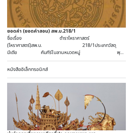
มุข เจ้าฟ้าภาณุรังษีสว่างวงศ์ กรมหลวงภาณุพันธุวงศ์วรเดช ครบ
๑๕๐ ปีประสูติ). สำนักหอจดหมายเหตุแห่งชาติ. จดหมายเหตุลม
เรื่องระยะทางยกกองทัพไปตีเมืองไทรย เลขที่ ๒๒/๑, ๒๒/๒
(จดหมายเหตุกรุงรัตนโกสินทร์ รัชกาลที่ ๓ จ.ศ. ๑๒๐๐)
ยอดคำ (ยอดคำสอน) สพ.บ.218/1
ชื่อเรื่อง ตำราโหราศาสตร์
(โหราศาสตร์)สพ.บ. 218/1ประเภทวัสดุ
มีเดีย คัมภีร์ใบลานหมวดหมู่ พุทธ
ศาสนาลักษณะวัสดุ 38 หน้า กว้าง 5 ซ.ม. ยาว 30
ซ.ม. หัวเรื่อง พุทธศาสนา
หนังสืออิเล็กทรอนิกส์
ธรรมเทศนา บทคัดย่อ/บันทึก เป็นคัมภีร์ใบลาน อักษร
ธรรมอีสาน เส้นจาร ฉบับลานดิบ ภาษาบาลี-ไทยอีสาน ได้รับ
บริจาคมาจากวัดทุ่งอุทุมพร ต.บางปลาม้า อ.บางปลาม้า
จ.สุพรรณบุรี