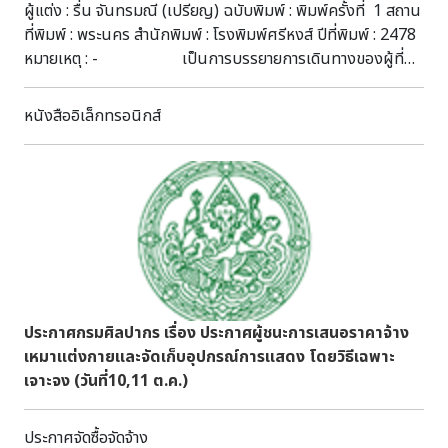
วิชาการทะเบียนโบราณสถาน กองโบราณคดี
ผู้แต่ง : รื่น จันทรมณี (เปรียญ) ฉบับพิมพ์ : พิมพ์ครั้งที่ 1 สถาน
สมเด็จพระเจ้าน้องยาเธอ เจ้าฟ้าภาณุรังษีสว่างวงศ์ กรมหลวง
ที่พิมพ์ : พระนคร สำนักพิมพ์ : โรงพิมพ์ศรีหงส์ ปีที่พิมพ์ : 2478
ภาณุพันธุวงศ์วรเดช ใน พ.ศ.๒๔๒๗ เมื่อครั้งเสด็จประพาสใน
หมายเหตุ : - เป็นการบรรยายการเดินทางของผู้ที่มี
แหลมมลายูฝั่งตะวันออก ในส่วนหัวเมืองตะวันตก ได้มีการกล่าว
อาชีพเป็นหมอ ต้องจากภรรยาสุดที่รัก เพื่อเดินทางไปทำการรักษา
ถึงเขาสามร้อยยอด และบ่อน้ำนี้ ว่า "เรือสุริยมณฑลทอดสมอน้ำ
ให้แก่ประชาชนในท้องถิ่นภาคใต้ ด้วยความยากลำบากและอันตราย
ลึก ๑๐ ศอก ไกลจากฝั่งประมาณ ๖๐ เส้น ในเกาะตะกูดตรงหน้า
หนังสืออิเล็กทรอนิกส์
ได้พบปะกับผู้คนมากมาย หลากหลายอาชีพ และมีเหตุการณ์ตื่น
อ่าวศาลาบ่อน้ำ ปากทางที่จะขึ้นถ้ำสามร้อยยอด ดูไปจากเรือมีเขา
เต้น ต่าง ๆ หลายเหตุการณ์
หลายชั้นแลเห็นศาลาแต่ไกล ศาลานั้นตั้งอยู่ไกลจากทะเลประมาณ
๒๐ เส้น ศาลานั้นขื่อกว้าง ๑๐ ศอก ๓ ห้อง ห้องกลางนั้นมีบ่อน้ำๆ
จืดสนิท ...” ส่วนในสมุดราชบุรี ฉบับพิมพ์ พ.ศ. ๒๔๖๘ กล่าว
ถึงบ่อน้ำนี้ไว้ว่า "ที่ชายทเลหน้าเขาถ้ำนี้มีบ่อน้ำ ๑ บ่อ กลม ขุดกว้าง
ประมาณ ๔ ศอก ลึก ๖ ศอก ก่ออิฐเป็นขอบโดยรอบแต่ท้องบ่อขึ้น
มา และศาลา ๑ หลัง มุงกระเบื้องไทยครอบบ่อน้ำนั้นพื้นศาลาก็
โบกปูนเต็มไปถึงขอบบ่อ น้ำในบ่อจืดพอใช้ได้ บ่อนี้เรียกว่าบ่อ
พระยานครประมาณว่าทำมาได้สัก ๗๐ ปีแล้ว สันนิษฐานว่าจะเปน
ประกาศกรมศิลปากร เรื่อง ประกาศผู้ชนะการเสนอราคาจ้าง
เจ้าพระยานคร "น้อยกลาง" เปนผู้สร้างเพราะในสมัยนั้นการไป
เหมาแต่งกายและจัดเก็บอุปกรณ์การแสดง โดยวิธีเฉพาะ
มาระหว่างกรุงเทพพระมหานคร กับเมืองนครศรีธรรมราชใช้เรือ
เจาะจง (วันที่10,11 ต.ค.)
แจวเรือพายเลียบไปตามฝั่งแวะหยุดพักเปนระยะ ที่น่าเขาสามร้อย
ยอดนี้น่าจะเปนที่พักแรมทางแห่งหนึ่ง และเปนเขาที่มีถ้ำงดงาม
ประกาศจัดซื้อจัดจ้าง
น่าดู ท่านคงจะเห็นถ้ำนั้นมีผู้คนไปเที่ยวมาก จึงได้สร้างบ่อน้ำไว้ให้