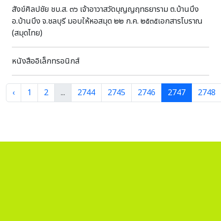
แรกนาขวัญ” อันเป็นพระราชพิธีที่มีความสำคัญยิ่งต่อการเพาะ
สังข์ศิลปชัย ชบ.ส. ๓๖ เจ้าอาวาสวัดบุญญฤทธยาราม ต.บ้านบึง
ปลูกข้าวของคนไทยมาแต่โบราณกาล เพื่อเป็นมิ่งมงคลและสร้าง
อ.บ้านบึง จ.ชลบุรี มอบให้หอสมุด ๒๒ ก.ค. ๒๕๓๕เอกสารโบราณ
ขวัญกำลังใจแก่ชาวนาผู้ปลูกข้าว คนไทยถือว่า “พิธีแรกนา
(สมุดไทย)
ขวัญ” นี้ เป็นพิธีที่เป็นมงคลอย่างยิ่ง โดยจะมีชาวนาจากทั่ว
สารทิศเดินทางมาเป็นส่วนหนึ่งของพิธีจนเนืองแน่นทุกปี และทุก
หนังสืออิเล็กทรอนิกส์
คนต่างก็มุ่งหวังจะได้เมล็ดข้าวมงคลซึ่งเป็นข้าวพันธุ์ดีที่ผ่านการ
คัดพันธุ์มาแล้ว กลับไปเป็นมิ่งขวัญแก่ผืนนาของตน เมื่อพิธีการ
เสร็จสิ้นก็ถือว่านิมิตรหมายอันดีแห่งการเพาะปลูกได้เริ่มต้นขึ้น
‹
1
2
...
2744
2745
2746
2747
2748
แล้ว ชาวนาที่ร่วมพิธีต่างก็กรูเข้าไปยังผืนนาศักดิ์สิทธิ์ กอบเอาดิน
และเมล็ดข้าวด้วยใบหน้าที่เปี่ยมรอยยิ้ม ก่อนแยกย้ายกันกลับไป
เริ่มต้นการหว่านไถในที่นาของตน โบราณสถานที่สำคัญ ซึ่ง
เกี่ยวเนื่องกับ “พระราชพิธีพืชมงคลจรดพระนังคัลแรกนาขวัญ”
ที่ยังมีอยู่ คือพลับพลาแรกนาขวัญ (ศาลาแดง) ตั้งอยู่ที่วัดบัวขวัญ
หมู่ ๓ ตำบลลาดหลุมแก้ว อำเภอลาดหลุมแก้ว จังหวัดปทุมธานี
สันนิษฐานว่าน่าจะสร้างขึ้นในสมัยพระบาทสมเด็จพระมงกุฎเกล้า
เจ้าอยู่หัว รัชกาลที่ ๖ เพื่อใช้เป็นพลับพลาที่ประทับในการประกอบ
พระราชพิธีจรดพระนังคัลแรกนาขวัญ ซึ่งเป็นพระราชพิธีส่วน
พระองค์ ที่บริเวณทุ่งพญาไท ก่อนจะยกเลิกไปเมื่อสิ้นรัชกาล ต่อ
มา พลตรีพระอุดมโยธาธิยุทธ์ (สด รัตนวดี) ได้ขอพระราชทานย้าย