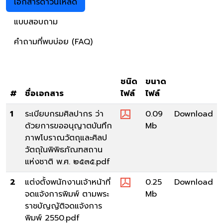
เอกสารดาวน์โหลด
แบบสอบถาม
คำถามที่พบบ่อย (FAQ)
ชนิด
ขนาด
#
ชื่อเอกสาร
ไฟล์
ไฟล์
1
ระเบียบกรมศิลปากร ว่า
0.09
Download
ด้วยการขออนุญาตบันทึก
Mb
ภาพโบราณวัตถุและศิลป
วัตถุในพิพิธภัณฑสถาน
แห่งชาติ พ.ศ. ๒๕๓๕.pdf
2
แต่งตั้งพนักงานเจ้าหน้าที่
0.25
Download
จดแจ้งการพิมพ์ ตามพระ
Mb
ราชบัญญัติจดแจ้งการ
พิมพ์ 2550.pdf