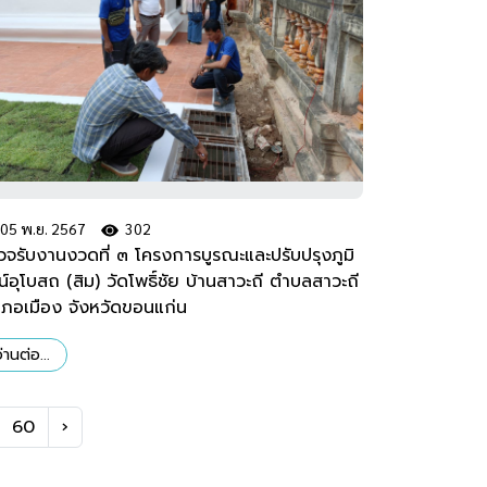
05 พ.ย. 2567
302
วจรับงานงวดที่ ๓ โครงการบูรณะและปรับปรุงภูมิ
น์อุโบสถ (สิม) วัดโพธิ์ชัย บ้านสาวะถี ตำบลสาวะถี
เภอเมือง จังหวัดขอนแก่น
่านต่อ...
60
›