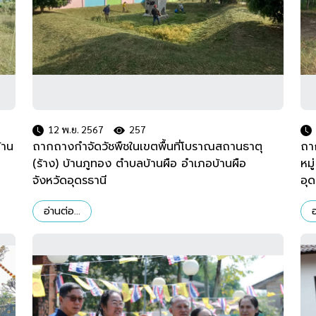
12 พ.ย. 2567
257
้าน
ถากถางกำจัดวัชพืชในเขตพื้นที่โบราณสถานธาตุ
ถา
(ร้าง) บ้านภูทอง ตำบลบ้านผือ อำเภอบ้านผือ
หมู
จังหวัดอุดรธานี
อุด
อ่านต่อ...
อ