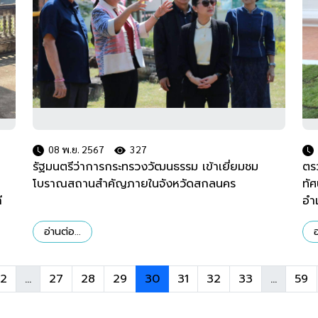
08 พ.ย. 2567
327
รัฐมนตรีว่าการกระทรวงวัฒนธรรม เข้าเยี่ยมชม
ตร
โบราณสถานสำคัญภายในจังหวัดสกลนคร
ทัศ
ี
อำ
อ่านต่อ...
อ
2
...
27
28
29
30
31
32
33
...
59