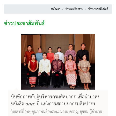
หน้าแรก
ข่าวและกิจกรรม
ข่าวประชาสัมพันธ์
ข่าวประชาสัมพันธ์
บันทึกภาพกับผู้บริหารกรมศิลปากร เพื่อนำมาลง
หนังสือ ๑๑๔ ปี แห่งการสถาปนากรมศิลปากร
วันเสาร์ที่ ๒๒ กุมภาพันธ์ ๒๕๖๘ นางนงคราญ สุขสม ผู้อำนวย