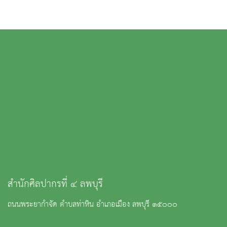
สำนักศิลปากรที่ ๔ ลพบุรี
ถนนพระยากำจัด ตำบลท่าหิน อำเภอเมือง ลพบุรี ๑๕๐๐๐