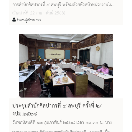
การสำนักศิลปากรที่ ๔ ลพบุรี พร้อมด้วยหัวหน้าหน่วยงานใน
(วันเสาร์ที่ 22 กุมภาพันธ์ 2568)
สังกัด ร่วมบันทึกภาพกับผู้บริหารกรมศิลปากร เพื่อนำมาลง
จำนวนผู้เข้าชม 393
หนังสือ ๑๑๔ ปี แห่งการสถาปนากรมศิลปากร ณ ห้องประชุมชั้น
๕ อาคารกรมศิลปากร เทเวศร์ กรุงเทพมหานคร
ประชุมสำนักศิลปากรที่ ๔ ลพบุรี ครั้งที่ ๒/
งปม.๒๕๖๘
วันพฤหัสบดีที่ ๑๓ กุมภาพันธ์ ๒๕๖๘ เวลา ๐๙.๓๐ น. นาง