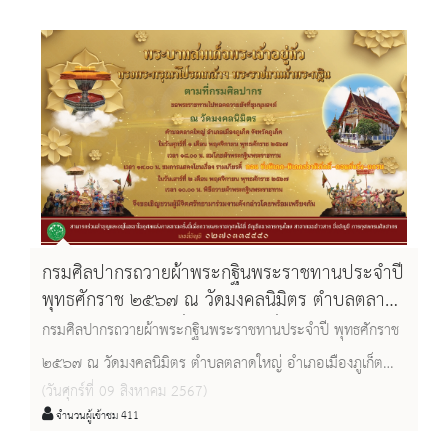
๔ ลพบุรี
กรมศิลปากรถวายผ้าพระกฐินพระราชทานประจำปี
พุทธศักราช ๒๕๖๗ ณ วัดมงคลนิมิตร ตำบลตลาด
ใหญ่ อำเภอเมืองภูเก็ต จังหวัดภูเก็ต
กรมศิลปากรถวายผ้าพระกฐินพระราชทานประจำปี พุทธศักราช
๒๕๖๗ ณ วัดมงคลนิมิตร ตำบลตลาดใหญ่ อำเภอเมืองภูเก็ต
(วันศุกร์ที่ 09 สิงหาคม 2567)
จังหวัดภูเก็ต ในวันเสาร์ที่ ๒ พฤศจิกายน พุทธศักราช ๒๕๖๗ .
จำนวนผู้เข้าชม 411
ด้วยพระบาทสมเด็จพระเจ้าอยู่หัว ทรงพระกรุณาโปรดเกล้าฯ