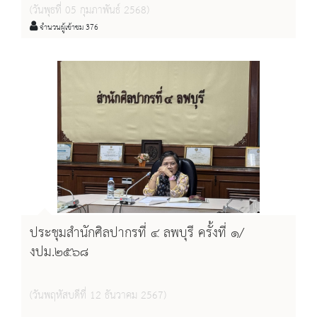
(วันพุธที่ 05 กุมภาพันธ์ 2568)
ลพบุรี ให้การต้อนรับเอกอัครราชทูตต่างประเทศประจำ
จำนวนผู้เข้าชม 376
ประเทศไทย ผู้บริหารกระทรวงการต่างประเทศ และสื่อมวลชน
ต่างประเทศ เยี่ยมชมโบราณสถานพระที่นั่งไกรสรสีหราช
(พระที่นั่งเย็น) และโบราณสถานบ้านหลวงรับราชทูต (บ้านวิชา
เยนทร์) โดยมีนายปริวรรษ เจียมจิตต์ นักโบราณคดีปฏิบัติการ
นางสาวธนวลัย มงคล ผู้ช่วยนักโบราณคดี นายพรหมพิริยะ
พรหมเมศ ผู้ช่วยนักโบราณคดี และนางสาวอมลธิรา เหล่าศักดิ์ศรี
ผู้ช่วยนักโบราณคดี ปฏิบัติหน้าที่วิทยากร ขอบคุณภาพ : กลุ่ม
โบราณคดี สำนักศิลปากรที่ ๔ ลพบุรี
ประชุมสำนักศิลปากรที่ ๔ ลพบุรี ครั้งที่ ๑/
งปม.๒๕๖๘
(วันพฤหัสบดีที่ 12 ธันวาคม 2567)