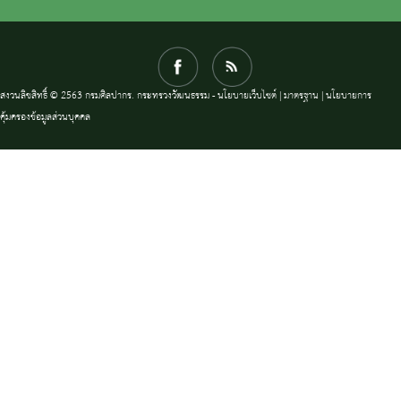
สงวนลิขสิทธิ์ © 2563 กรมศิลปากร. กระทรวงวัฒนธรรม -
นโยบายเว็บไซต์
|
มาตรฐาน
|
นโยบายการ
คุ้มครองข้อมูลส่วนบุคคล