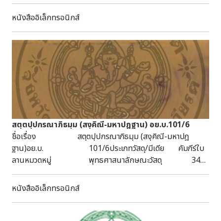
หนังสืออิเล็กทรอนิกส์
สตฺตปฺปกรณาภิธมฺม (สงฺคิณี-มหาปฎฐาน) อย.บ.101/6
ชื่อเรื่อง สตฺตปฺปกรณาภิธมฺม (สงฺคิณี-มหาปฎ
ฐาน)อย.บ. 101/6ประเภทวัสดุ/มีเดีย คัมภีร์ใบ
ลานหมวดหมู่ พุทธศาสนาลักษณะวัสดุ 34
หน้า กว้าง 5.4 ซม. ยาว 57.4 ซม.หัวเรื่อง พระ
ไตรปิฎก พระอภิธรรมบทคัดย่อ/บันทึก
หนังสืออิเล็กทรอนิกส์
เป็นคัมภีร์ใบลาน ธรรมอีสาน ฉบับล่องชาด มีไม้ประกับ