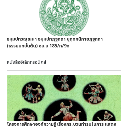
สมาคมโหรแห่งประเทศไทย และการประชันปี่พาทย์แบบโบราณ
โดย คณะกุญชรดุริยะ กับ ระนาดเมืองเหน่อ 11 พ.ย. 67 การ
แสดงหมากรุกคน โดย นาฏศิลป์ลพบุรี 12-14 พ.ย. 67 หนัง
กลางแปลง 15 พ.ย. 67 การแสดงดนตรี โดย วงสุภาภรณ์ 16
พ.ย. 67 "จันทรเกษมลีลา กระจ่างฟ้าลีลาศ" โดย สำนักการสังคีต
ธมฺมปทวณฺณนา ธมฺมปทฎฺฐกถา ขุทฺทกนิกายฎฺฐกถา
กรมศิลปากร และ "เพชรในเพลง" โดย ผิงผิง สรวีย์ แชมป์
(ธรรมบทบั้นต้น) ชบ.บ 185/ก/9ก
รายการ The Golden Song 17 พ.ย. 67 "เสนาะเสียงสำเนียง
เพชร ลำนำเพชรในเพลง" โดย สำนักการสังคีต กรมศิลปากร
และ "เพชรในเพลง" โดย ศิลปินเพชรในเพลง นอกจากนี้
หนังสืออิเล็กทรอนิกส์
ใครที่เป็นทาสแมวห้ามพลาด วันที่ 10 พฤศจิกายน 2567 มีการ
ประกวดแมวไทย "แมวไทยโบราณคืนถิ่นกรุงศรี" ที่
พิพิธภัณฑสถานแห่งชาติ เจ้าสามพระยา
โครงการศึกษาองค์ความรู้ เรื่องกระบวนท่ารบในการ แสดง