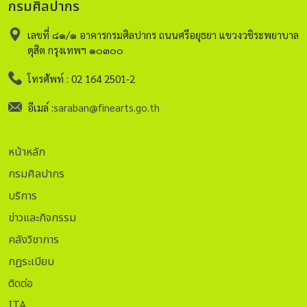
กรมศิลปากร
เลขที่ ๘๑/๑ อาคารกรมศิลปากร ถนนศรีอยุธยา แขวงวชิระพยาบาล
ดุสิต กรุงเทพฯ ๑๐๓๐๐
โทรศัพท์ : 02 164 2501-2
อีเมล์ :
saraban@finearts.go.th
หน้าหลัก
กรมศิลปากร
บริการ
ข่าวและกิจกรรม
คลังวิชาการ
กฏระเบียบ
ติดต่อ
ITA.