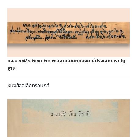
กจ.บ.๑๗/๑-๒:๑ก-๒ก พระอภิธมฺมตฺถสงฺคิณีปริจฺเฉทมหาปฏฺ
ฐาน
หนังสืออิเล็กทรอนิกส์