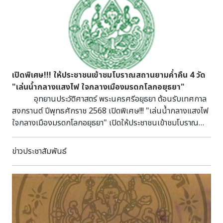
เปิดพิเศษ!!! ให้ประชาชนเข้าชมโบราณสถานยามค่ำคืน 4 วัด
"เล่นน้ำกลางแสงไฟ ใจกลางเมืองมรดกโลกอยุธยา"
อุทยานประวัติศาสตร์ พระนครศรีอยุธยา ต้อนรับเทศกาล
สงกรานต์ ปีพุทธศักราช 2568 เปิดพิเศษ!!! "เล่นน้ำกลางแสงไฟ
ใจกลางเมืองมรดกโลกอยุธยา" เปิดให้ประชาชนเข้าชมโบราณ
สถานยามค่ำคืน 4 วัด ได้แก่ วัดมหาธาตุ วัดราชบูรณะ วัดพระราม
และวัดไชยวัฒนาราม ตั้งแต่วันที่ 11 - 16 เมษายน 2568 เวลา
ข่าวประชาสัมพันธ์
18.00 - 21.00 น. (กลางวันเปิดเวลาปกติ)