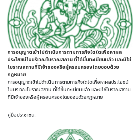
ดึกดำบรรพ์ และ โขน ตอน "โมกขศักดิ์" โดยสำนักการสังคีต กรม
ศิลปากร 12 พ.ย. 67 การแสดงละครนอก สังข์ทอง ตอน "เลือก
คู่-หาปลา" โดย สำนักการสังคีต กรมศิลปากร 13 พ.ย. 67 การ
แสดงหุ่นกระบอก "พระอภัยมณีหนีผีเสื้อสมุทร" โดย ชูเชิด
ชำนาญศิลป์ จ.สมุทรสงคราม14 พ.ย. 67 การแสดงหนังใหญ่
รามเกียรติ์ ตอน "ยกรบ" วัดขนอน จ.ราชบุรี และขับร้องเพลง
โดย นัน แชมป์ไมค์ทองคำ 15 พ.ย. 67 วันลอยกระทง และ
การอนุญาตเข้าไปดําเนินการตามภารกิจใดใดเพื่อหาผล
ประกวดนางนพมาศ 16 พ.ย. 67 การแสดงโขนนั่งราว ตอน
ประโยชน์ในบริเวณโบราณสถาน ที่ได้ขึ้นทะเบียนแล้ว และมิใช่
"นาคบาศ - ยกรบ" โดยสำนักการสังคีต กรมศิลปากร 17 พ.ย.
โบราณสถานที่มีเจ้าของหรือผู้ครอบครองโดยชอบด้วย
67 การแสดงหนังใหญ่ โดย วัดสว่างอารมณ์ จ.สิงห์บุรี และการ
กฎหมาย
แสดงเพลงเรือ - วัดราชบูรณะ 10 พ.ย. 67 การแสดงสำนักดาบพุ
การอนุญาตเข้าไปดําเนินการตามภารกิจใดใดเพื่อหาผลประโยชน์
ทไธศวรรย์ 13 พ.ย. 67 มวยคาดเชือก17 พ.ย. 67 การแสดงละคร
ในบริเวณโบราณสถาน ที่ได้ขึ้นทะเบียนแล้ว และมิใช่โบราณสถาน
ลิง โดย คณะประกิตศิษย์พระกาฬ - วัดมหาธาตุ 9-17 พ.ย. 67 การ
ที่มีเจ้าของหรือผู้ครอบครองโดยชอบด้วยกฎหมาย
สาธิตและ workshop งานช่างศิลป์ไทย โดย สำนักช่างสิบหมู่
กรมศิลปากร และการแสดงดนตรี โดย กลุ่มคนรุ่นใหม่ จ.อยุธยา
คู่มือประชาชน.
15 พ.ย. 67 พิธีเสกน้ำพระพุทธมนต์ จันทร์วันเพ็ญ- วัดไชยวัฒนา
ราม 15 พ.ย. 67 วันลอยกระทง - พระราชวังจันทรเกษม 9 พ.ย.
67 สาธิตการสักยันต์ โดย อ.ประเวศ คงเอียด และกิจกรรมดูดาว
โดย สมาคมดาราศาสตร์ไทย 10 พ.ย. 2567 กิจกรรมดูดวง โดย