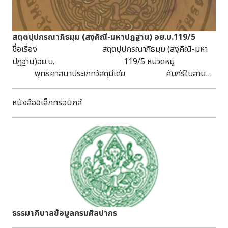
สตฺตปฺปกรณาภิธมฺม (สงฺคิณี-มหาปฎฐาน) อย.บ.119/5
ชื่อเรื่อง สตฺตปฺปกรณาภิธมฺม (สงฺคิณี-มหา
ปฎฐาน)อย.บ. 119/5 หมวดหมู่
พุทธศาสนาประเภทวัสดุมีเดีย คัมภีร์ใบลาน
ลักษณะวัสดุ 26 หน้า กว้าง 4.5 ซม. ยาว 56.5
ซม. บทคัดย่อ/บันทึก เป็นคัมภีร์ใบ
หนังสืออิเล็กทรอนิกส์
ลาน ฉบับทองทึบ ไม้ประกับธรรมดา ได้รับจาก
จ.พระนครศรีอยุธยา
ธรรมาภิบาลข้อมูลกรมศิลปากร