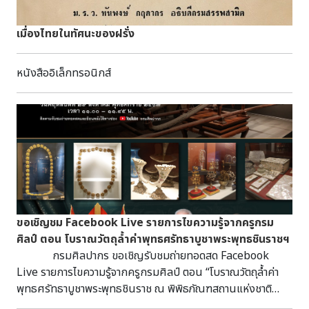
เมื่องไทยในทัศนะของฝรั่ง
หนังสืออิเล็กทรอนิกส์
ขอเชิญชม Facebook Live รายการไขความรู้จากครูกรม
ศิลป์ ตอน โบราณวัตถุล้ำค่าพุทธศรัทธาบูชาพระพุทธชินราชฯ
กรมศิลปากร ขอเชิญรับชมถ่ายทอดสด Facebook
Live รายการไขความรู้จากครูกรมศิลป์ ตอน “โบราณวัตถุล้ำค่า
พุทธศรัทธาบูชาพระพุทธชินราช ณ พิพิธภัณฑสถานแห่งชาติ
พระพุทธชินราช” วิทยากร นายพนมบุตร จันทรโชติ อธิบดีกรม