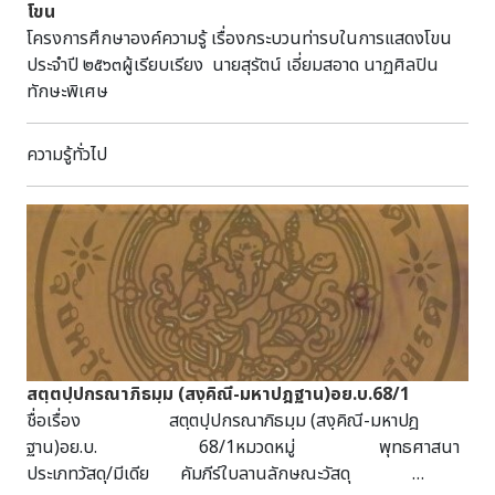
โขน
โครงการศึกษาองค์ความรู้ เรื่องกระบวนท่ารบในการแสดงโขน
ประจำปี ๒๕๖๓ผู้เรียบเรียง นายสุรัตน์ เอี่ยมสอาด นาฏศิลปิน
ทักษะพิเศษ
ความรู้ทั่วไป
สตฺตปฺปกรณาภิธมฺม (สงฺคิณี-มหาปฎฐาน)อย.บ.68/1
ชื่อเรื่อง สตฺตปฺปกรณาภิธมฺม (สงฺคิณี-มหาปฎ
ฐาน)อย.บ. 68/1หมวดหมู่ พุทธศาสนา
ประเภทวัสดุ/มีเดีย คัมภีร์ใบลานลักษณะวัสดุ