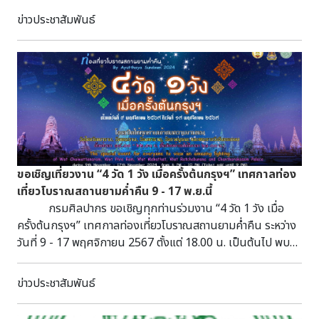
ศิลปากร ผู้ดำเนินรายการ นายสิทธิพร บุปผา นักวิชาการเผยแพร่
ข่าวประชาสัมพันธ์
กลุ่มเผยแพร่และประชาสัมพันธ์ ในวันพฤหัสบดีที่ ๒๙ สิงหาคม
พุทธศักราช ๒๕๖๗ ผู้สนใจสามารถติดตามชมได้ทาง Facebook
Live : กรมศิลปากร กระทรวงวัฒนธรรม และ Facebook : กลุ่ม
เผยแพร่ฯ กรมศิลปากร รายการ “ไขความรู้จากครูกรม
ศิลป์” มีรูปแบบเนื้อหาของรายการเกี่ยวกับประวัติความเป็นไทย
เกร็ดประวัติศาสตร์ที่เกี่ยวข้องกับวันสำคัญ ประเพณี วัฒนธรรม วี
ถีชีวิตความเป็นอยู่ของผู้คน ผ่านการบอกเล่า ถ่ายทอดความรู้
แนวความคิด เนื้อหาวิชาการ จากประสบการณ์ของผู้บริหาร นัก
วิชาการ และผู้เชี่ยวชาญกรมศิลปากร กำหนดถ่ายทอดสดผ่านเฟส
ขอเชิญเที่ยวงาน “4 วัด 1 วัง เมื่อครั้งต้นกรุงฯ” เทศกาลท่อง
บุ๊กไลฟ์ (facebook live) ทุกวันพฤหัสบดี เวลา ๑๑.๐๐ น. ตลอด
เที่ยวโบราณสถานยามค่ำคืน 9 - 17 พ.ย.นี้
ปีงบประมาณ ๒๕๖๗ ระหว่างเดือนตุลาคม ๒๕๖๖ - กันยายน ๒๕๖๗
กรมศิลปากร ขอเชิญทุกท่านร่วมงาน “4 วัด 1 วัง เมื่อ
ครั้งต้นกรุงฯ” เทศกาลท่องเที่ยวโบราณสถานยามค่ำคืน ระหว่าง
วันที่ 9 - 17 พฤศจิกายน 2567 ตั้งแต่ 18.00 น. เป็นต้นไป พบ
กับการแสดงมากมายตลอด 9 คืน ภายในโบราณสถานสำคัญของ
อยุธยา แต่ละที่มี Highlight ดังต่อไปนี้ - วัดพระราม 10 พ.ย. 67
ข่าวประชาสัมพันธ์
การแสดงโขน ตอน "นารายณ์ปราบนนทุก - พระรามข้ามสมุทร"
โดยสำนักการสังคีต กรมศิลปากร 11 พ.ย. 67 การแสดงชักนาค