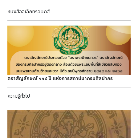
76 หน้า : กว้าง 5 ซม. ยาว 55 ซม.บทคัดย่อ/บันทึก
เป็นคัมภีร์ใบลาน ฉบับล่องชาด ไม้ประกับธรรมดา ได้รับจาก
หนังสืออิเล็กทรอนิกส์
จ.พระนครศรีอยุธยา
ตราสัญลักษณ์ ๑๑๔ ปี แห่งการสถาปนากรมศิลปากร
ความรู้ทั่วไป