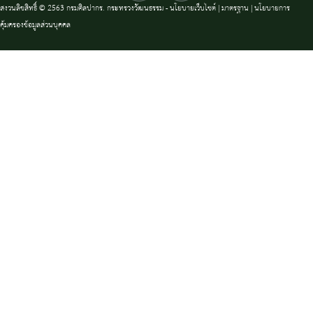
สงวนลิขสิทธิ์ © 2563 กรมศิลปากร. กระทรวงวัฒนธรรม -
นโยบายเว็บไซต์
|
มาตรฐาน
|
นโยบายการ
คุ้มครองข้อมูลส่วนบุคคล