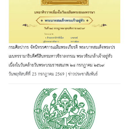
กรมศิลปากร จัดนิทรรศการเฉลิมพระเกียรติ พระบาทสมเด็จพระปร
เมนทรรามาธิบดีศรีสินทรมหาวชิราลงกรณ พระวชิรเกล้าเจ้าอยู่หัว
เนื่องในวันคล้ายวันพระบรมราชสมภพ ๒๘ กรกฎาคม ๒๕๖๙
วันพฤหัสบดีที่ 23 กรกฎาคม 2569 | ข่าวประชาสัมพันธ์