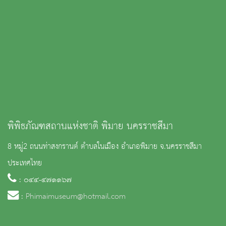
พิพิธภัณฑสถานแห่งชาติ พิมาย นครราชสีมา
8 หมู่2 ถนนท่าสงกรานต์ ตำบลในเมือง อำเภอพิมาย จ.นครราชสีมา
ประเทศไทย
: ๐๔๔-๔๗๑๑๖๗
:
Phimaimuseum@hotmail.com