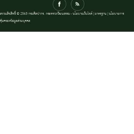
สงวนลิขสิทธิ์ © 2563 กรมศิลปากร. กระทรวงวัฒนธรรม -
นโยบายเว็บไซต์
|
มาตรฐาน
|
นโยบายการ
คุ้มครองข้อมูลส่วนบุคคล