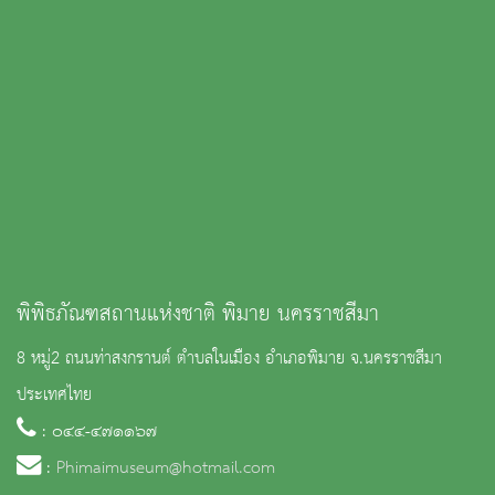
พิพิธภัณฑสถานแห่งชาติ พิมาย นครราชสีมา
8 หมู่2 ถนนท่าสงกรานต์ ตำบลในเมือง อำเภอพิมาย จ.นครราชสีมา
ประเทศไทย
: ๐๔๔-๔๗๑๑๖๗
:
Phimaimuseum@hotmail.com