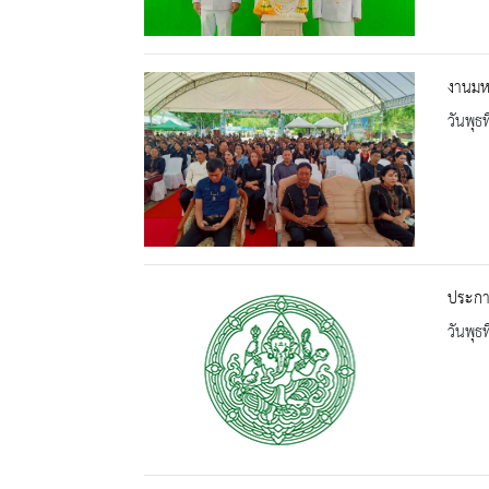
งานมห
วันพุธ
ประกา
วันพุธ