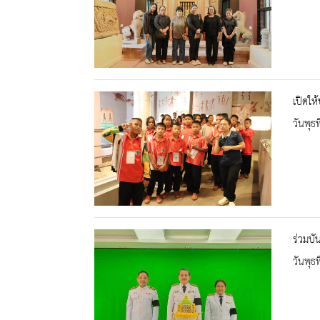
เปิดให
วันพุธ
ร่วมบ
วันพุธ