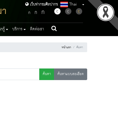
Thai
เว็บท่ากรมศิลปากร
เว็บท่ากรมศิลปากร
มา
ก
ก
C
C
C
ก
รู้
บริการ
ติดต่อเรา
หน้าแรก
ค้นหา
ค้นหา
ค้นหาแบบละเอียด