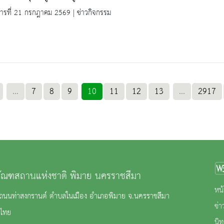
คารที่ 21 กรกฎาคม 2569 | ข่าวกิจกรรม
...
7
8
9
10
11
12
13
...
2917
ภัณฑสถานแห่งชาติ พิมาย นครราชสีมา
หน้
2 ถนนท่าสงกรานต์ ตำบลในเมือง อำเภอพิมาย จ.นครราชสีมา
ข่
ไทย
นิ