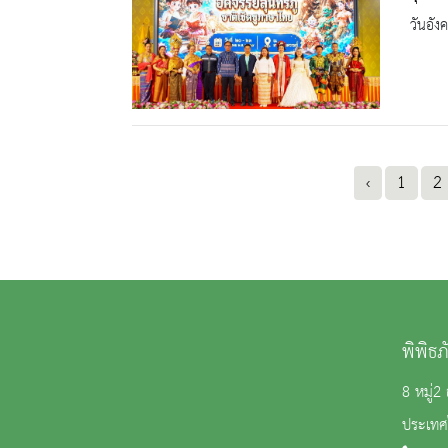
วันอัง
‹
1
2
พิพิธ
8 หมู่
ประเทศ