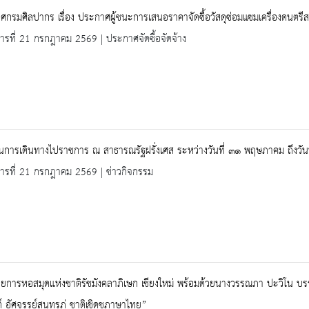
กรมศิลปากร เรื่อง ประกาศผู้ชนะการเสนอราคาจัดซื้อวัสดุซ่อมแซมเครื่องดนตรี
คารที่ 21 กรกฎาคม 2569 | ประกาศจัดซื้อจัดจ้าง
การเดินทางไปราชการ ณ สาธารณรัฐฝรั่งเศส ระหว่างวันที่ ๓๑ พฤษภาคม ถึงวัน
คารที่ 21 กรกฎาคม 2569 | ข่าวกิจกรรม
วยการหอสมุดแห่งชาติรัชมังคลาภิเษก เชียงใหม่ พร้อมด้วยนางวรรณภา ปะวิโน บรร
ต์ อัศจรรย์สุนทรภู่ ชาติเชิดชูภาษาไทย”