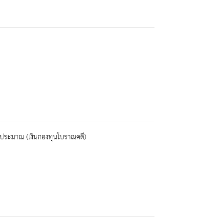
นอกงบประมาณ (เงินกองทุนโบราณคดี)