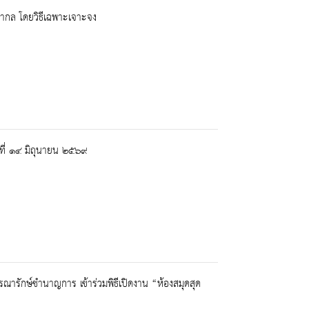
สากล โดยวิธีเฉพาะเจาะจง
ที่ ๑๔ มิถุนายน ๒๕๖๙
ณารักษ์ชำนาญการ เข้าร่วมพิธีเปิดงาน “ห้องสมุดสุด