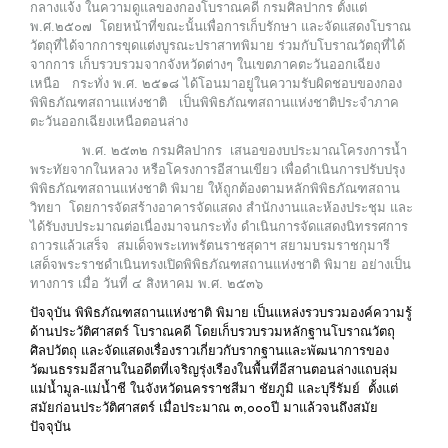
กลางแจ้ง ในความดูแลของกองโบราณคดี กรมศิลปากร ตั้งแต่
พ.ศ.๒๕๐๗ โดยหน้าที่ขณะนั้นเพื่อการเก็บรักษา และจัดแสดงโบราณ
วัตถุที่ได้จากการขุดแต่งบูรณะปราสาทพิมาย ร่วมกับโบราณวัตถุที่ได้
จากการ เก็บรวบรวมจากจังหวัดต่างๆ ในเขตภาคตะวันออกเฉียง
เหนือ กระทั่ง พ.ศ. ๒๕๑๘ ได้โอนมาอยู่ในความรับผิดชอบของกอง
พิพิธภัณฑสถานแห่งชาติ เป็นพิพิธภัณฑสถานแห่งชาติประจำภาค
ตะวันออกเฉียงเหนือตอนล่าง
พ.ศ. ๒๕๓๒ กรมศิลปากร เสนอของบประมาณโครงการน้ำ
พระทัยจากในหลวง หรือโครงการอีสานเขียว เพื่อดำเนินการปรับปรุง
พิพิธภัณฑสถานแห่งชาติ พิมาย ให้ถูกต้องตามหลักพิพิธภัณฑสถาน
วิทยา โดยการจัดสร้างอาคารจัดแสดง สำนักงานและห้องประชุม และ
ได้รับงบประมาณต่อเนื่องมาจนกระทั่ง ดำเนินการจัดแสดงนิทรรศการ
ถาวรแล้วเสร็จ สมเด็จพระเทพรัตนราชสุดาฯ สยามบรมราชกุมารี
เสด็จพระราชดำเนินทรงเปิดพิพิธภัณฑสถานแห่งชาติ พิมาย อย่างเป็น
ทางการ เมื่อ วันที่ ๔ สิงหาคม พ.ศ. ๒๕๓๖
ปัจจุบัน พิพิธภัณฑสถานแห่งชาติ พิมาย เป็นแหล่งรวบรวมองค์ความรู้
ด้านประวัติศาสตร์ โบราณคดี โดยเก็บรวบรวมหลักฐานโบราณวัตถุ
ศิลปวัตถุ และจัดแสดงเรื่องราวเกี่ยวกับรากฐานและพัฒนาการของ
วัฒนธรรมอีสานในอดีตที่เจริญรุ่งเรืองในพื้นที่อีสานตอนล่างแถบลุ่ม
แม่น้ำมูล-แม่น้ำชี ในจังหวัดนครราชสีมา ชัยภูมิ และบุรีรัมย์ ตั้งแต่
สมัยก่อนประวัติศาสตร์ เมื่อประมาณ ๓,๐๐๐ปี มาแล้วจนถึงสมัย
ปัจจุบัน