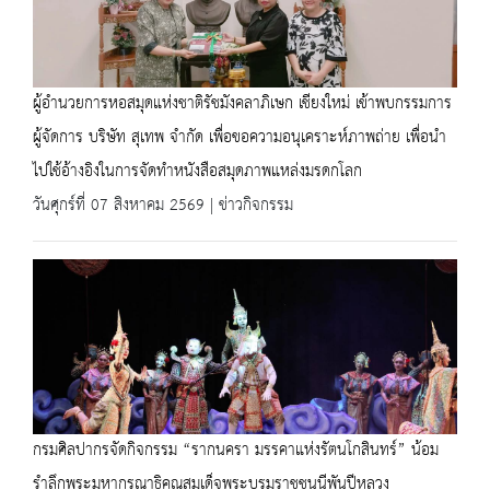
ผู้อำนวยการหอสมุดแห่งชาติรัชมังคลาภิเษก เชียงใหม่ เข้าพบกรรมการ
ผู้จัดการ บริษัท สุเทพ จำกัด เพื่อขอความอนุเคราะห์ภาพถ่าย เพื่อนำ
ไปใช้อ้างอิงในการจัดทำหนังสือสมุดภาพแหล่งมรดกโลก
วันศุกร์ที่ 07 สิงหาคม 2569 | ข่าวกิจกรรม
กรมศิลปากรจัดกิจกรรม “รากนครา มรรคาแห่งรัตนโกสินทร์” น้อม
รำลึกพระมหากรุณาธิคุณสมเด็จพระบรมราชชนนีพันปีหลวง