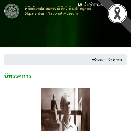
เว็บท่ากรมศิลปากร
พิพิธภัณฑสถานแห่งชาติ ศิลป์ พีระศรี อนุสรณ์
Silpa Bhirasri National Museum
หน้าแรก
นิทรรศการ
นิทรรศการ