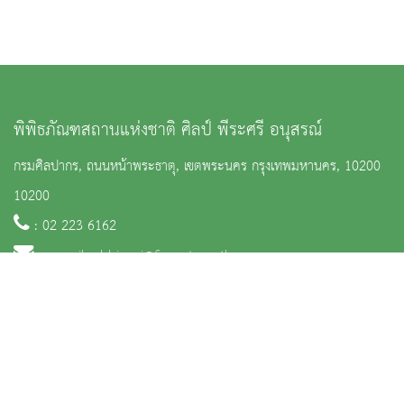
พิพิธภัณฑสถานแห่งชาติ ศิลป์ พีระศรี อนุสรณ์
กรมศิลปากร, ถนนหน้าพระธาตุ, เขตพระนคร กรุงเทพมหานคร, 10200
10200
: 02 223 6162
:
nm_silpabhirasri@finearts.go.th
จำนวนผู้เข้าชม 2,738 คน
หน้าหลัก