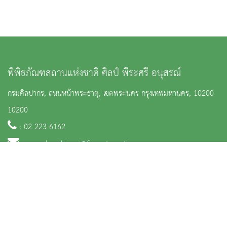
พิพิธภัณฑสถานแห่งชาติ ศิลป์ พีระศรี อนุสรณ์
กรมศิลปากร, ถนนหน้าพระธาตุ, เขตพระนคร กรุงเทพมหานคร, 10200
10200
: 02 223 6162
:
nm_silpabhirasri@finearts.go.th
จำนวนผู้เข้าชม 2,734 คน
หน้าหลัก