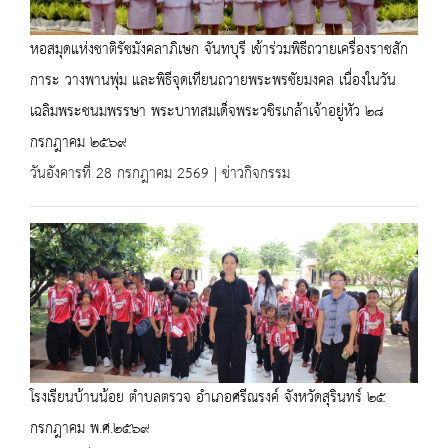
หอสมุดแห่งชาติรัชมังคลาภิเษก จันทบุรี เข้าร่วมพิธีถวายเครื่องราชสัก
การะ วางพานพุ่ม และพิธีจุดเทียนถวายพระพรชัยมงคล เนื่องในวัน
เฉลิมพระชนมพรรษา พระบาทสมเด็จพระวชิรเกล้าเจ้าอยู่หัว ๒๘
กรกฎาคม ๒๕๖๙
วันอังคารที่ 28 กรกฎาคม 2569 | ข่าวกิจกรรม
โรงเรียนบ้านน้อย ตำบลตรวจ อำเภอศรีณรงค์ จังหวัดสุรินทร์ ๒๕
กรกฎาคม พ.ศ.๒๕๖๙