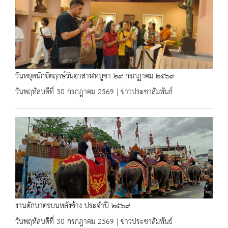
วันหยุดนักขัตฤกษ์วันอาสาฬหบูชา ๒๙ กรกฏาคม ๒๕๖๙
วันพฤหัสบดีที่ 30 กรกฎาคม 2569 | ข่าวประชาสัมพันธ์
งานตักบาตรบนหลังช้าง ประจำปี ๒๕๖๙
วันพฤหัสบดีที่ 30 กรกฎาคม 2569 | ข่าวประชาสัมพันธ์