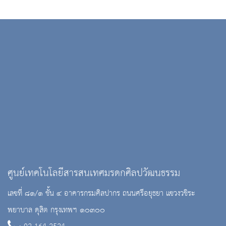
ศูนย์เทคโนโลยีสารสนเทศมรดกศิลปวัฒนธรรม
เลขที่ ๘๑/๑ ชั้น ๔ อาคารกรมศิลปากร ถนนศรีอยุธยา แขวงวชิระ
พยาบาล ดุสิต กรุงเทพฯ ๑๐๓๐๐