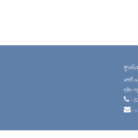
ศูนย์
เลขที่
ดุสิต 
: 0
:
i