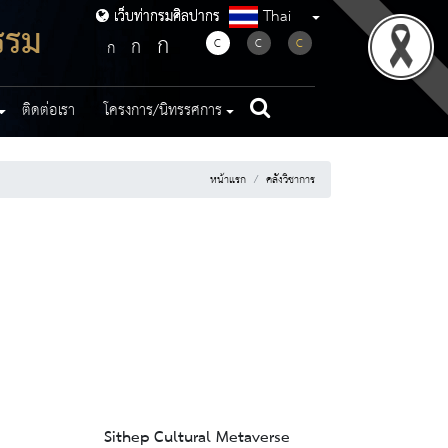
Thai
เว็บท่ากรมศิลปากร
เว็บท่ากรมศิลปากร
รรม
ก
ก
C
C
C
ก
ติดต่อเรา
โครงการ/นิทรรศการ
หน้าแรก
คลังวิชาการ
Sithep Cultural Metaverse