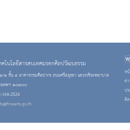
เทคโนโลยีสารสนเทศมรดกศิลปวัฒนธรรม
หน้
 ๘๑/๑ ชั้น ๔ อาคารกรมศิลปากร ถนนศรีอยุธยา แขวงวชิระพยาบาล
ข่
กรุงเทพฯ ๑๐๓๐๐
ปร
2-164-2524
ติด
cts@finearts.go.th