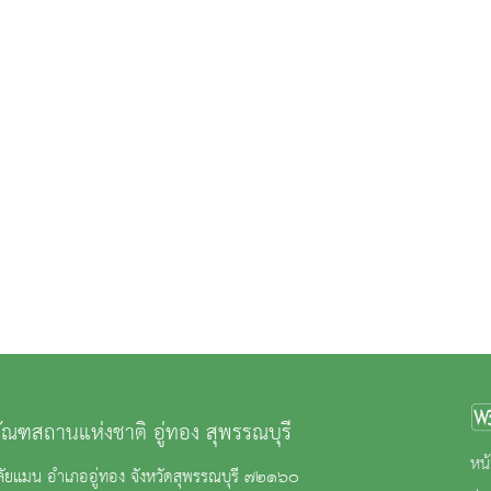
ภัณฑสถานแห่งชาติ อู่ทอง สุพรรณบุรี
หน้
ัยแมน อำเภออู่ทอง จังหวัดสุพรรณบุรี ๗๒๑๖๐