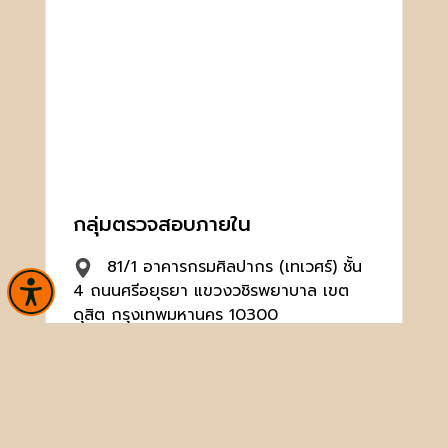
กลุ่มตรวจสอบภายใน
81/1 อาคารกรมศิลปากร (เทเวศร์) ชั้น
4 ถนนศรีอยุธยา แขวงวชิรพยาบาล เขต
ดุสิต กรุงเทพมหานคร 10300
0 2164 2501-2 ต่อ 4064
audit@finearts.go.th