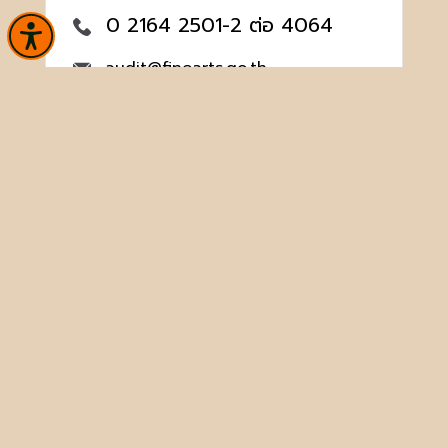
0 2164 2501-2 ต่อ 4064
audit@finearts.go.th
จำนวนผู้เข้าชม 8,897 คน
หน้าหลัก
ข่าวและกิจกรรม
นิทรรศการ
บริการ
เกี่ยวกับหน่วยงาน
คลังวิชาการ