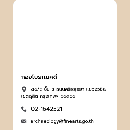
กองโบราณคดี
๘๑/๑ ชั้น ๕ ถนนศรีอยุธยา แขวงวชิระ
เขตดุสิต กรุงเทพฯ ๑๐๓๐๐
02-1642521
archaeology@finearts.go.th