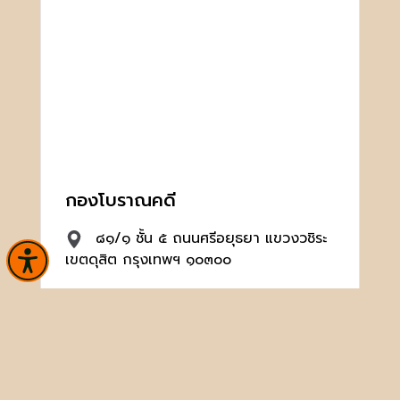
กองโบราณคดี
๘๑/๑ ชั้น ๕ ถนนศรีอยุธยา แขวงวชิระ
เขตดุสิต กรุงเทพฯ ๑๐๓๐๐
02-1642521
archaeology@finearts.go.th
จำนวนผู้เข้าชม 109,332 คน