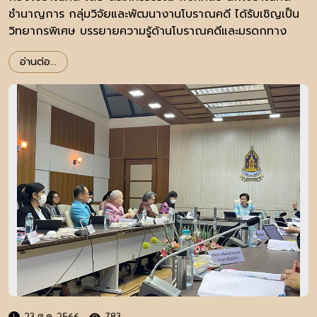
ชำนาญการ กลุ่มวิจัยและพัฒนางานโบราณคดี ได้รับเชิญเป็น
วิทยากรพิเศษ บรรยายความรู้ด้านโบราณคดีและมรดกทาง
วัฒนธรรม
อ่านต่อ...
23 ต.ค. 2566
783