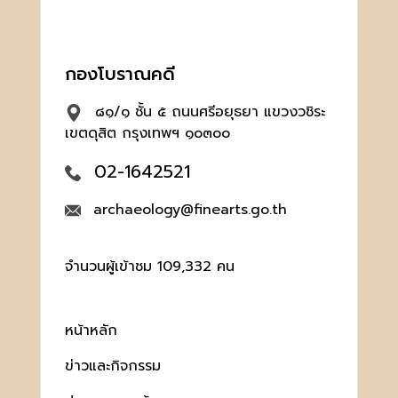
กองโบราณคดี
๘๑/๑ ชั้น ๕ ถนนศรีอยุธยา แขวงวชิระ
เขตดุสิต กรุงเทพฯ ๑๐๓๐๐
02-1642521
archaeology@finearts.go.th
จำนวนผู้เข้าชม 109,332 คน
หน้าหลัก
ข่าวและกิจกรรม