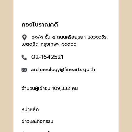
กองโบราณคดี
๘๑/๑ ชั้น ๕ ถนนศรีอยุธยา แขวงวชิระ
เขตดุสิต กรุงเทพฯ ๑๐๓๐๐
02-1642521
archaeology@finearts.go.th
จำนวนผู้เข้าชม 109,332 คน
หน้าหลัก
ข่าวและกิจกรรม