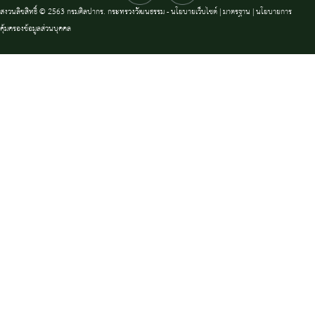
สงวนลิขสิทธิ์ © 2563 กรมศิลปากร. กระทรวงวัฒนธรรม -
นโยบายเว็บไซต์
|
มาตรฐาน
|
นโยบายการ
คุ้มครองข้อมูลส่วนบุคคล