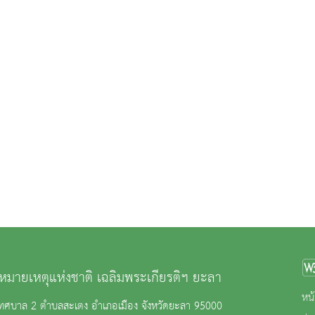
มายเหตุแห่งชาติ เฉลิมพระเกียรติฯ ยะลา
หน้
ทศบาล 2 ตำบลสะเตง อำเภอเมือง จังหวัดยะลา 95000