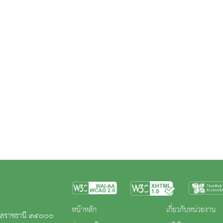
หน้าหลัก
เกี่ยวกับหน่วยงาน
ุบลราชธานี ๓๔๐๐๐