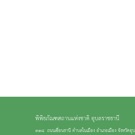
พิพิธภัณฑสถานแห่งชาติ อุบลราชธานี
๓๑๘ ถนนเขื่อนธานี ตำบลในเมือง อำเภอเมือง จังหวัดอ