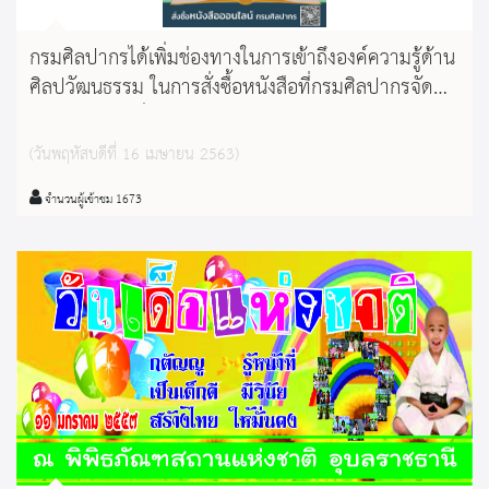
กรมศิลปากรได้เพิ่มช่องทางในการเข้าถึงองค์ความรู้ด้าน
ศิลปวัฒนธรรม ในการสั่งซื้อหนังสือที่กรมศิลปากรจัด
พิมพ์ผ่านทางเว็บไซต์
http://bookshop.finearts.go.th/
(วันพฤหัสบดีที่ 16 เมษายน 2563)
จำนวนผู้เข้าชม 1673