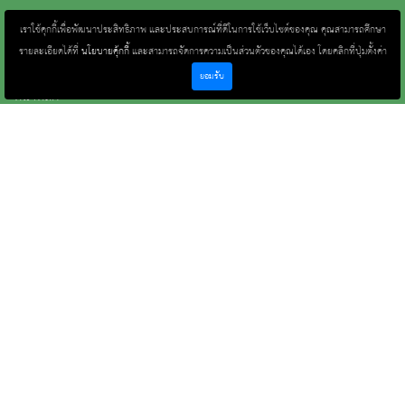
เราใช้คุกกี้เพื่อพัฒนาประสิทธิภาพ และประสบการณ์ที่ดีในการใช้เว็บไซต์ของคุณ คุณสามารถศึกษา
รายละเอียดได้ที่
นโยบายคุ้กกี้
และสามารถจัดการความเป็นส่วนตัวของคุณได้เอง โดยคลิกที่ปุ่มตั้งค่า
ยอมรับ
หน้าหลัก
ข่าวและกิจกรรม
นิทรรศการ
บริการ
เกี่ยวกับหน่วยงาน
คลังวิชาการ
ประชาชนควรรู้
ติดต่อเรา