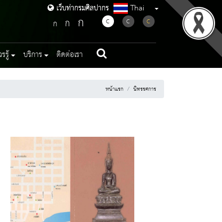
Thai
เว็บท่ากรมศิลปากร
เว็บท่ากรมศิลปากร
ก
ก
C
C
C
ก
รู้
บริการ
ติดต่อเรา
หน้าแรก
นิทรรศการ