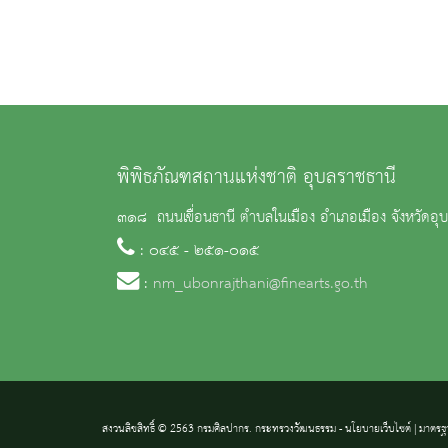
พิพิธภัณฑสถานแห่งชาติ อุบลราชธานี
๓๑๘ ถนนเขื่อนธานี ตำบลในเมือง อำเภอเมือง จังหวัดอ
: ๐๔๕ - ๒๕๑-๐๑๕
:
nm_ubonrajthani@finearts.go.th
สงวนลิขสิทธิ์ © 2563 กรมศิลปากร. กระทรวงวัฒนธรรม -
นโยบายเว็บไซต์
|
มาตรฐ