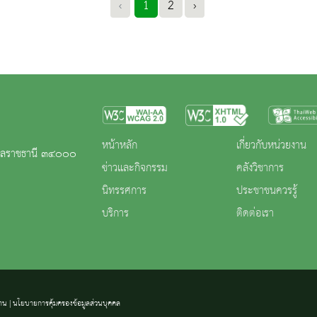
‹
1
2
›
หน้าหลัก
เกี่ยวกับหน่วยงาน
ุบลราชธานี ๓๔๐๐๐
ข่าวและกิจกรรม
คลังวิชาการ
นิทรรศการ
ประชาชนควรรู้
บริการ
ติดต่อเรา
าน
|
นโยบายการคุ้มครองข้อมูลส่วนบุคคล