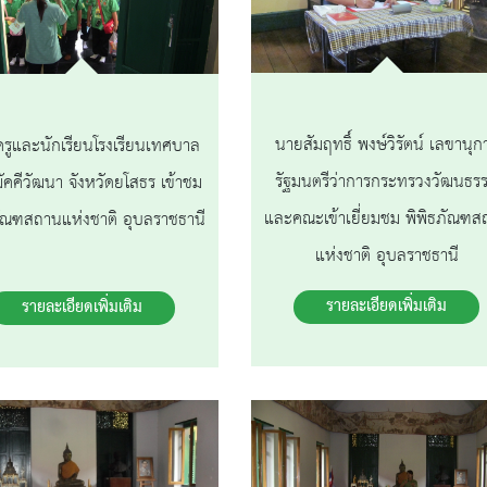
นายสัมฤทธิ์ พงษ์วิรัตน์ เลขานุก
รูและนักเรียนโรงเรียนเทศบาล
รัฐมนตรีว่าการกระทรวงวัฒนธร
ัคคีวัฒนา จังหวัดยโสธร เข้าชม
และคณะเข้าเยี่ยมชม พิพิธภัณฑส
ภัณฑสถานแห่งชาติ อุบลราชธานี
แห่งชาติ อุบลราชธานี
รายละเอียดเพิ่มเติม
รายละเอียดเพิ่มเติม