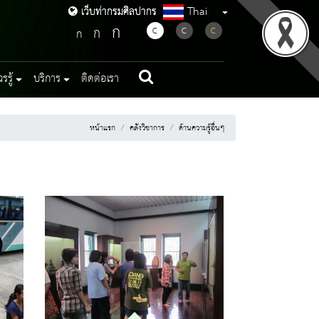
Thai
เว็บท่ากรมศิลปากร
เว็บท่ากรมศิลปากร
ก
ก
C
C
C
ก
รู้
บริการ
ติดต่อเรา
หน้าแรก
คลังวิชาการ
ด้านความรู้อื่นๆ