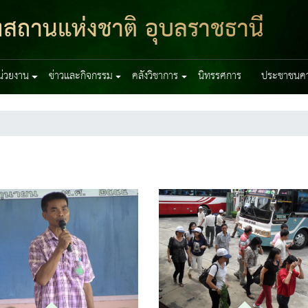
ฑสถานแห่งชาติ อุบลราชธานี
หน่วยงาน
ข่าวและกิจกรรม
คลังวิชาการ
นิทรรศการ
ประชาชนควร