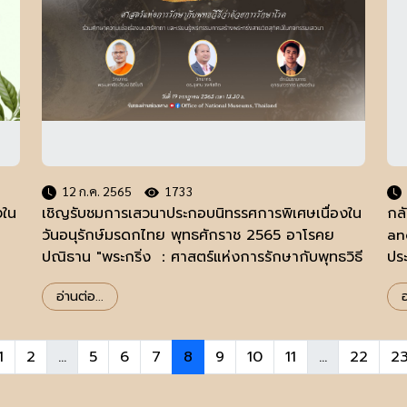
12 ก.ค. 2565
1733
งใน
เชิญรับชมการเสวนาประกอบนิทรรศการพิเศษเนื่องใน
กล
วันอนุรักษ์มรดกไทย พุทธศักราช 2565 อาโรคย
an
ปณิธาน "พระกริ่ง ：ศาสตร์แห่งการรักษากับพุทธวิธี
ปร
ว่าด้วยการรักษาโรค"
รั
อ่านต่อ...
อ
แห
1
2
...
5
6
7
8
9
10
11
...
22
2