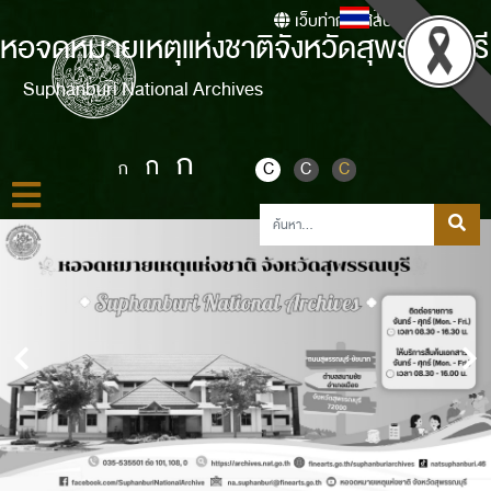
Thai
เว็บท่ากรมศิลปากร
หอจดหมายเหตุแห่งชาติจังหวัดสุพรรณบุรี
Suphanburi National Archives
ก
ก
ก
C
C
C