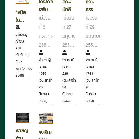
คณะ
คณะ
โครงการ
นักศึกษา
กรรมการ
เสริม
“สถิต
จาก
กองทุน
สร้าง
เมื่อวัน
เมื่อวัน
เมื่อวัน
ใน
วิทยาลัย
ส่งเสริม
ความ
ที่ 27
ที่ 29
ที่ 8
ดวงใจ
นาฏ
งาน
เข้าใจ
จำนวนผู้
ตราบ
มิถุนายน
มิถุนายน
กรกฎาคม
ศิลป
จดหมายเหตุ
เรื่อง
เข้าชม
นิจนิรัน
2559
2559
2559
สุพรรณบุรี
ตรวจ
"การ
430
ดร์”
คณะ
นาย
หอ
(วันจันทร์
เยี่ยม
ผลการ
ทำลาย
พระราช
จำนวนผู้
จำนวนผู้
จำนวนผู้
ที่ 17
นักศึกษา
อนันต์
จดหมายเหตุ
ชมหอ
ดำเนิน
เอกสาร
ประวัติ
เข้าชม
เข้าชม
เข้าชม
พฤศจิกายน
จดหมายเหตุ
งาน
และส่ง
ชั้นปีที่
ชูโชติ
แห่ง
2291
1758
1959
สมเด็จ
2568)
แห่ง
มอบ
1 จาก
(วันเสาร์ที่
อธิบดี
(วันเสาร์ที่
ชาติ
(วันเสาร์ที่
พระนาง
ชาติ
เอกสาร
28
28
28
เจ้าสิริกิ
วิทยาลัย
กรม
จังหวัด
มีนาคม
มีนาคม
มีนาคม
จังหวัด
ประวัติศาสตร์"
ติ์
นาฏ
ศิลปากร
สุพรรณบุรี
2563)
2563)
2563)
สุพรรณบุรี
พระบรม
ศิลป
ประธาน
จัด
ราชินีนาถ
สุพรรณบุรี
คณะ
กิจกรรม
พระบรม
เข้า
กรรมการ
สัมมนา
ราช
ขอเชิญ
ขอเชิญ
เยี่ยม
กองทุน
ใน
ชนนี
ร่วมส่ง