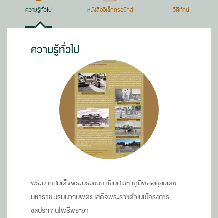
ประชาชน
ความรู้ทั่วไป
หนังสืออิเล็กทรอนิกส์
วีดิทัศน์
ทั่วไป
ความรู้ทั่วไป
พระบาทสมเด็จพระบรมชนกาธิเบศ มหาภูมิพลอดุลยเดช
มหาราช บรมนาถบพิตร เสด็จพระราชดำเนินโครงการ
ชลประทานโพธิ์พระยา