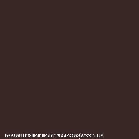
หอจดหมายเหตุแห่งชาติจังหวัดสุพรรณบุรี