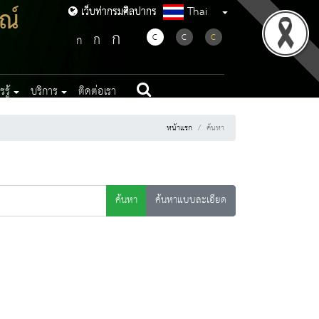
ณ์
Thai
เว็บท่ากรมศิลปากร
เว็บท่ากรมศิลปากร
ก
ก
C
C
C
ก
รู้
บริการ
ติดต่อเรา
หน้าแรก
ค้นหา
ค้นหา
ค้นหาแบบละเอียด