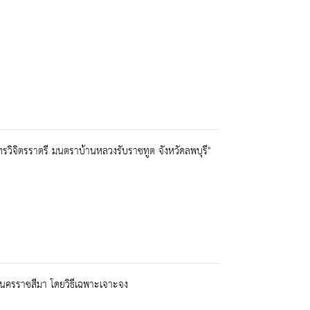
รวิจิตรราตรี มนตราบ้านหลวงรับราชทูต จังหวัดลพบุรี"
ครราชสีมา โดยวิธีเฉพาะเจาะจง