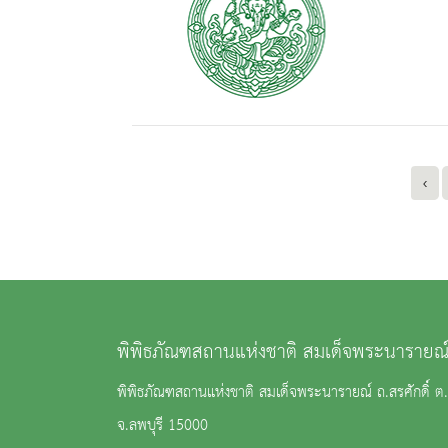
‹
พิพิธภัณฑสถานแห่งชาติ สมเด็จพระนารายณ์
พิพิธภัณฑสถานแห่งชาติ สมเด็จพระนารายณ์ ถ.สรศักดิ์ ต.ท
จ.ลพบุรี 15000