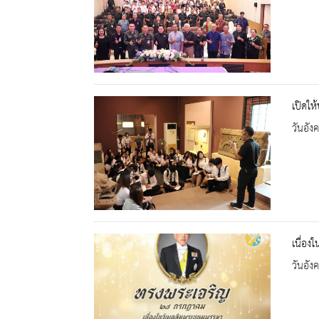
เปิดให
วันอัง
เนื่อ
วันอัง