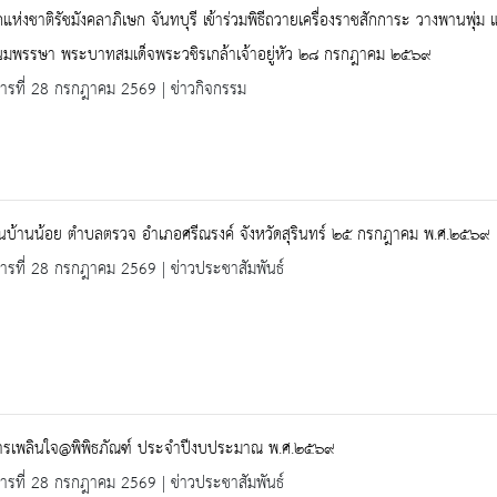
แห่งชาติรัชมังคลาภิเษก จันทบุรี เข้าร่วมพิธีถวายเครื่องราชสักการะ วางพานพุ่ม
มพรรษา พระบาทสมเด็จพระวชิรเกล้าเจ้าอยู่หัว ๒๘ กรกฎาคม ๒๕๖๙
คารที่ 28 กรกฎาคม 2569 | ข่าวกิจกรรม
ยนบ้านน้อย ตำบลตรวจ อำเภอศรีณรงค์ จังหวัดสุรินทร์ ๒๕ กรกฎาคม พ.ศ.๒๕๖๙
คารที่ 28 กรกฎาคม 2569 | ข่าวประชาสัมพันธ์
ารเพลินใจ@พิพิธภัณฑ์ ประจำปีงบประมาณ พ.ศ.๒๕๖๙
คารที่ 28 กรกฎาคม 2569 | ข่าวประชาสัมพันธ์