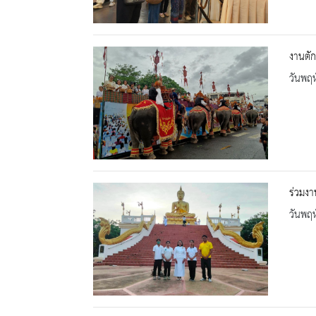
งานตั
วันพฤห
ร่วมง
วันพฤห