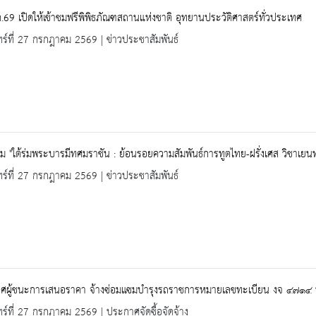
.69 เปิดให้เข้าชมฟรีพิพิธภัณฑสถานแห่งชาติ อุทยานประวัติศาสตร์ทั่วประเทศ
ทร์ที่ 27 กรกฎาคม 2569 | ข่าวประชาสัมพันธ์
ม "ใต้ร่มพระบารมีทศมราชัน : ย้อนรอยความสัมพันธ์การทูตไทย-ฝรั่งเศส วิชาเยนท
ทร์ที่ 27 กรกฎาคม 2569 | ข่าวประชาสัมพันธ์
ศผู้ชนะการเสนอราคา จ้างซ่อมแซมบำรุงรถราชการหมายเลขทะเบียน งจ ๔๗๑๔ น
ทร์ที่ 27 กรกฎาคม 2569 | ประกาศจัดซื้อจัดจ้าง