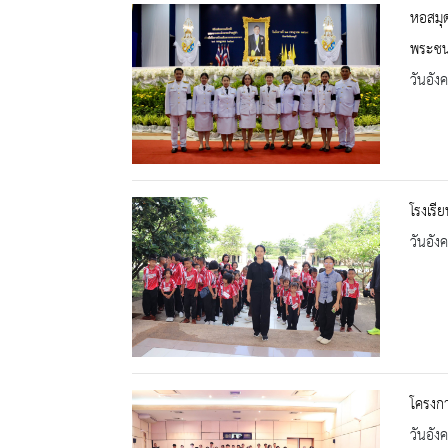
หอสมุด
พระชน
วันอัง
โรงเรี
วันอัง
โครงก
วันอัง