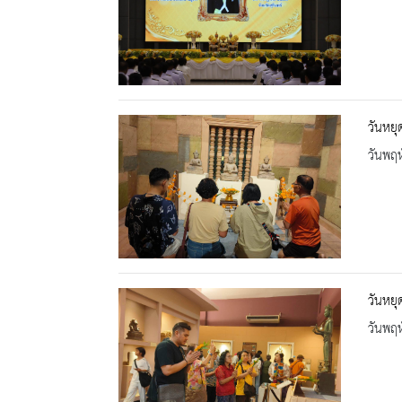
วันหย
วันพฤห
วันหย
วันพฤห