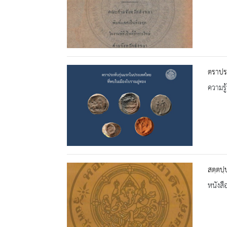
ตราประ
ความรู้
สตฺตป
หนังสื