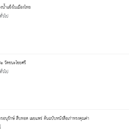
องน้ำแข็งในเมืองไทย
ทั่วไป
 ๒ วัดชนะไชยศรี
ทั่วไป
รอนุรักษ์ สืบทอด เผยแพร่ ต้นฉบับหนังสือเก่าทรงคุณค่า
์