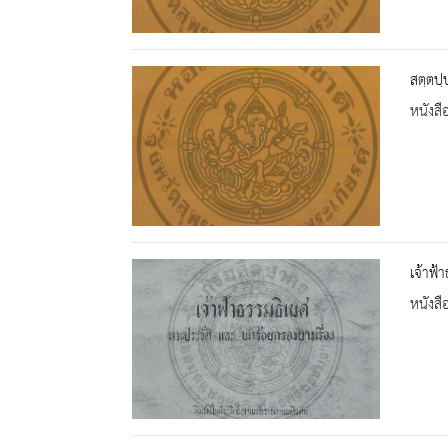
สตฺตปฺ
หนังสื
เจ้าฟ้
หนังสื