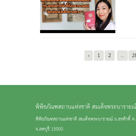
‹
1
2
...
2
พิพิธภัณฑสถานแห่งชาติ สมเด็จพระนารายณ์
พิพิธภัณฑสถานแห่งชาติ สมเด็จพระนารายณ์ ถ.สรศักดิ์ ต.ท
จ.ลพบุรี 15000