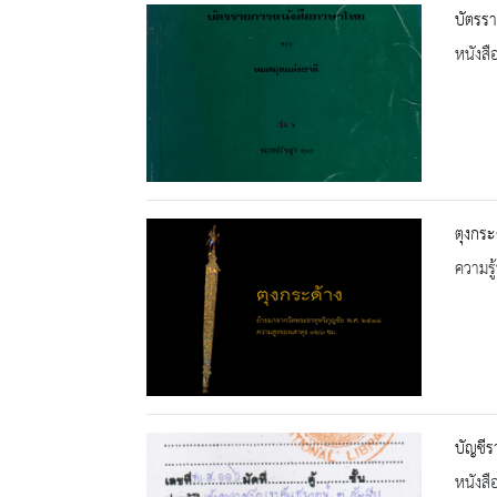
บัตรร
หนังสื
ตุงกระ
ความรู้
บัญชีร
หนังสื