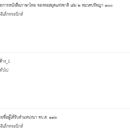
ายการหนังสือภาษาไทย ของหอสมุดแห่งชาติ เล่ม ๒ หมวดปรัชญา ๑๐๐
ออิเล็กทรอนิกส์
ด้าง_1
ทั่วไป
ายชื่อผู้ได้รับตำแหน่งนา ชบ.ส. ๑๑๖
ออิเล็กทรอนิกส์