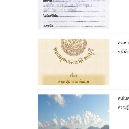
สตฺตปฺ
หนังสื
คนในสม
ความรู้