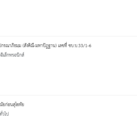
ปกรณาภิธมฺม (สังคิณี-มหาปัฎฐาน) เลขที่ ชบ.บ.33/1-6
ออิเล็กทรอนิกส์
ัยก่อนสุโขทัย
ทั่วไป