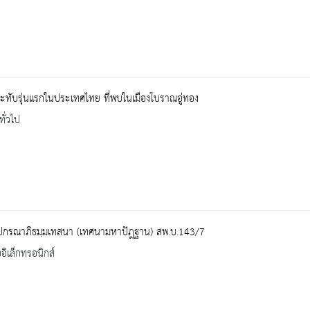
ทับรุ่นแรกในประเทศไทย ที่พบในเมืองโบราณอู่ทอง
ทั่วไป
ฺปกรณาภิธมฺมเทสนา (เทศนามหาปัฎฐาน) สพ.บ.143/7
ออิเล็กทรอนิกส์