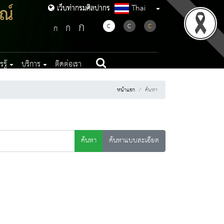
ณ์
Thai
เว็บท่ากรมศิลปากร
เว็บท่ากรมศิลปากร
ก
ก
C
C
C
ก
รู้
บริการ
ติดต่อเรา
หน้าแรก
ค้นหา
ค้นหา
ค้นหาแบบละเอียด