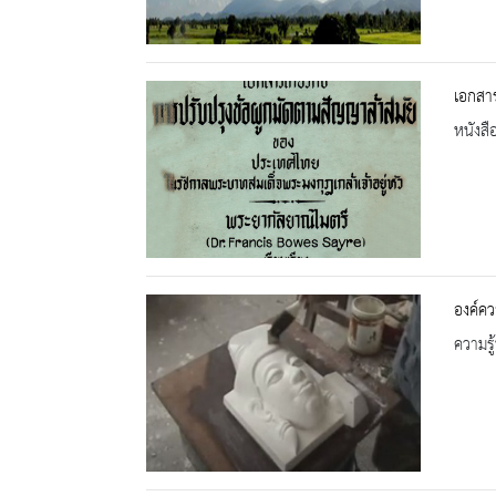
เอกสาร
หนังสื
องค์คว
ความรู้