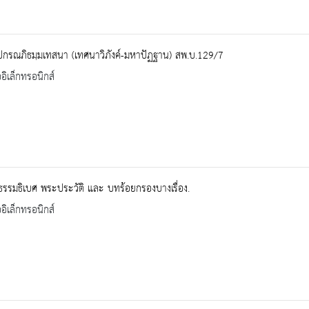
ปกรณภิธมฺมเทสนา (เทศนาวิภังค์-มหาปัฏฐาน) สพ.บ.129/7
ออิเล็กทรอนิกส์
าธรรมธิเบศ พระประวัติ และ บทร้อยกรองบางเรื่อง.
ออิเล็กทรอนิกส์