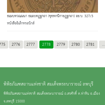
ธมฺมบทวณฺณนา ธมฺมบทฏฺฐกถา (ขุทฺทกนิกายฏฺฐกถา) อย.บ. 327/3
หนังสืออิเล็กทรอนิกส์
775
2776
2777
2778
2779
2780
2781
...
พิพิธภัณฑสถานแห่งชาติ สมเด็จพระนารายณ์ ลพบุรี
พิพิธภัณฑสถานแห่งชาติ สมเด็จพระนารายณ์ ถ.สรศักดิ์ ต.ท่าหิน อ.เมือง
จ.ลพบุรี 15000