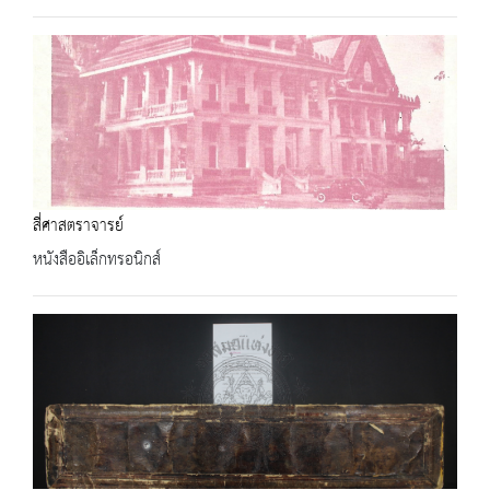
สี่ศาสตราจารย์
หนังสืออิเล็กทรอนิกส์