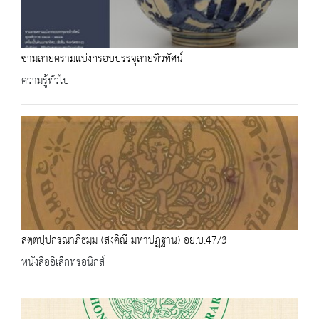
ชามลายครามแบ่งกรอบบรรจุลายทิวทัศน์
ความรู้ทั่วไป
สตฺตปฺปกรณาภิธมฺม (สงฺคิณี-มหาปฏฺฐาน) อย.บ.47/3
หนังสืออิเล็กทรอนิกส์