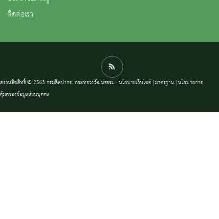
ติดต่อเรา
สงวนลิขสิทธิ์ © 2563 กรมศิลปากร. กระทรวงวัฒนธรรม -
นโยบายเว็บไซต์
|
มาตรฐาน
|
นโยบายการ
คุ้มครองข้อมูลส่วนบุคคล