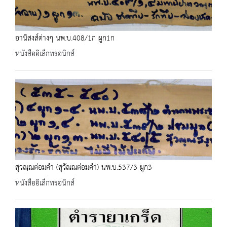
อานิสงส์ต่างๆ นพ.บ.408/1ก ผูก1ก
หนังสืออิเล็กทรอนิกส์
สุวณฺณต่อมคำ (สุวัณณต่อมคำ) นพ.บ.537/3 ผูก3
หนังสืออิเล็กทรอนิกส์