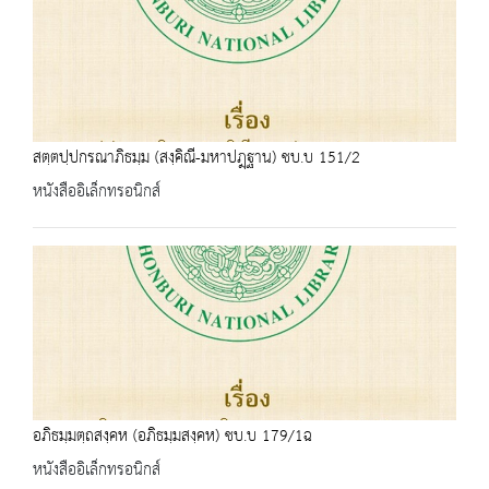
สตฺตปฺปกรณาภิธมฺม (สงฺคิณี-มหาปฎฺฐาน) ชบ.บ 151/2
หนังสืออิเล็กทรอนิกส์
อภิธมฺมตฺถสงฺคห (อภิธมฺมสงฺคห) ชบ.บ 179/1ฉ
หนังสืออิเล็กทรอนิกส์