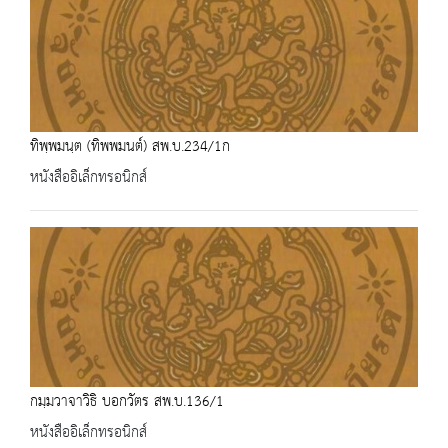
ทิพฺพมนฺต (ทิพพมนต์) สพ.บ.234/1ก
หนังสืออิเล็กทรอนิกส์
กมฺมวาจาวิธิ บอกวัตร สพ.บ.136/1
หนังสืออิเล็กทรอนิกส์