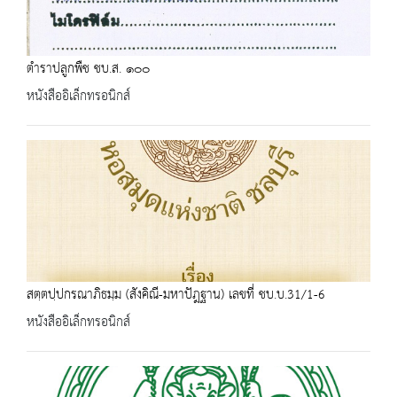
ตำราปลูกพืช ชบ.ส. ๑๐๐
หนังสืออิเล็กทรอนิกส์
สตฺตปฺปกรณาภิธมฺม (สังคิณี-มหาปัฎฐาน) เลขที่ ชบ.บ.31/1-6
หนังสืออิเล็กทรอนิกส์