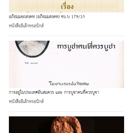
อภิธมฺมตฺถสงฺคห (อภิธมฺมสงฺคห) ชบ.บ 179/1ก
หนังสืออิเล็กทรอนิกส์
การอยู่ในประเทศอันสมควร และ การบูชาคนที่ควรบูชา
หนังสืออิเล็กทรอนิกส์