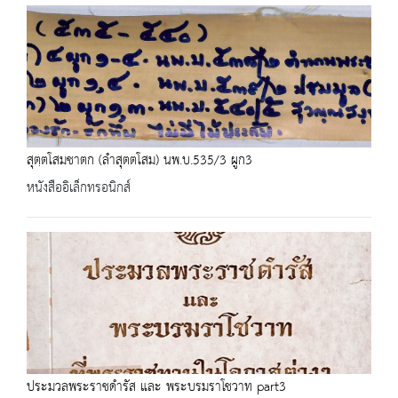
สุตฺตโสมชาตก (ลำสุตตโสม) นพ.บ.535/3 ผูก3
หนังสืออิเล็กทรอนิกส์
ประมวลพระราชดำรัส และ พระบรมราโชวาท part3