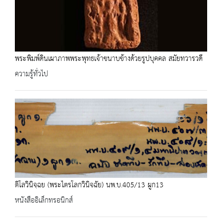
พระพิมพ์ดินเผาภาพพระพุทธเจ้าขนาบข้างด้วยรูปบุคคล สมัยทวารวดี
ความรู้ทั่วไป
ติโลวินิจฺฉย (พระไตรโลกวินิจฉัย) นพ.บ.405/13 ผูก13
หนังสืออิเล็กทรอนิกส์