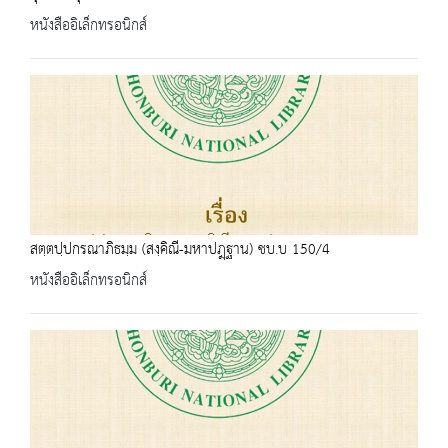
หนังสืออิเล็กทรอนิกส์
สตฺตปฺปกรณาภิธมฺม (สงฺคิณี-มหาปฎฺฐาน) ชบ.บ 150/4
หนังสืออิเล็กทรอนิกส์