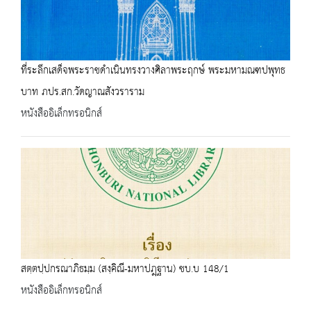
ที่ระลึกเสด็จพระราชดำเนินทรงวางศิลาพระฤกษ์ พระมหามณฑปพุทธ
บาท ภปร.สก.วัดญาณสังวราราม
หนังสืออิเล็กทรอนิกส์
สตฺตปฺปกรณาภิธมฺม (สงฺคิณี-มหาปฎฺฐาน) ชบ.บ 148/1
หนังสืออิเล็กทรอนิกส์