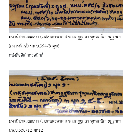
มหานิปาตวณฺณนา (เวสฺสนฺตรชาตก) ชาตกฏฐกถา ขุทฺทกนิกายฏฐกถา
(กุมารกัณฑ์) นพ.บ.394/8 ผูก8
หนังสืออิเล็กทรอนิกส์
มหานิปาตวณฺณนา (เวสฺสนฺตรชาตก) ชาตกฏฐกถา ขุทฺทกนิกายฏฐกถา
นพ.บ.530/12 ผูก12