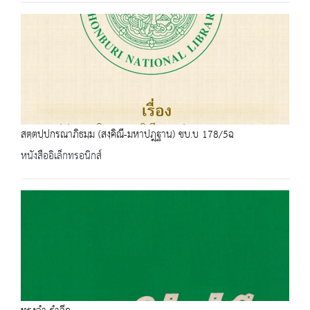
สตฺตปฺปกรณาภิธมฺม (สงฺคิณี-มหาปฎฺฐาน) ชบ.บ 178/5ฉ
หนังสืออิเล็กทรอนิกส์