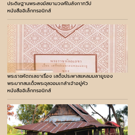
ประดิษฐานพระสงฆ์สยามวงศ์ในลังกาทวีป
หนังสืออิเล็กทรอนิกส์
พระราชหัตถเลขาเรื่อง เสด็จประพาสแหลมมลายูของ
พระบาทสมเด็จพระจุลจอมเกล้าเจ้าอยู่หัว
หนังสืออิเล็กทรอนิกส์