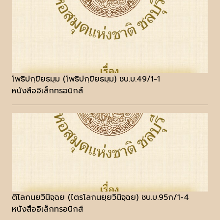
โพธิปกฺขิยธมฺม (โพธิปกฺขิยธมฺม) ชบ.บ.49/1-1
หนังสืออิเล็กทรอนิกส์
ติโลกนยวินิจฺฉย (ไตรโลกนยฺยวินิจฺฉย) ชบ.บ.95ก/1-4
หนังสืออิเล็กทรอนิกส์