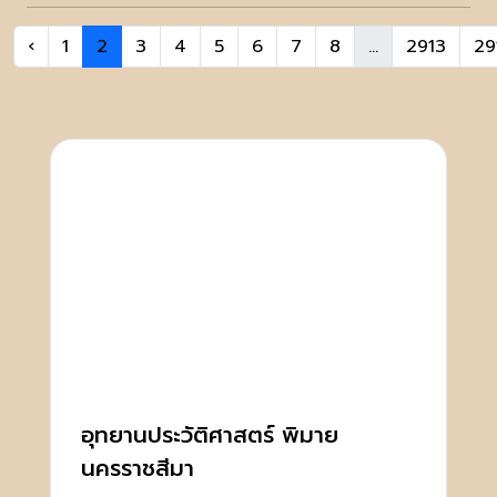
‹
1
2
3
4
5
6
7
8
...
2913
29
อุทยานประวัติศาสตร์ พิมาย
นครราชสีมา