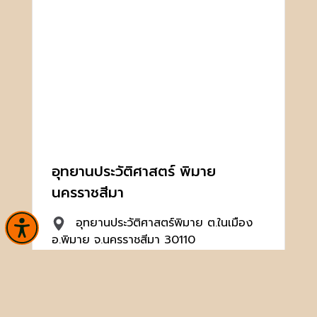
อุทยานประวัติศาสตร์ พิมาย
นครราชสีมา
อุทยานประวัติศาสตร์พิมาย ต.ในเมือง
อ.พิมาย จ.นครราชสีมา 30110
044471568
hp_pimai@finearts.go.th