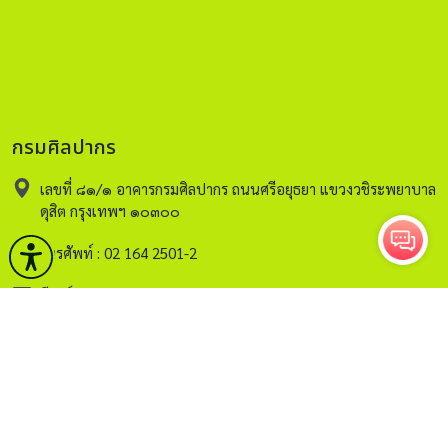
กรมศิลปากร
เลขที่ ๘๑/๑ อาคารกรมศิลปากร ถนนศรีอยุธยา แขวงวชิระพยาบาล
ดุสิต กรุงเทพฯ ๑๐๓๐๐
โทรศัพท์ : 02 164 2501-2
อีเมล์ :
saraban@finearts.go.th
หน้าหลัก
กรมศิลปากร
บริการ