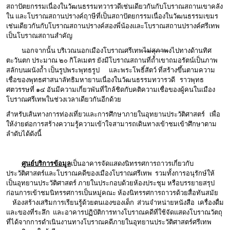
สถาปัตยกรรมเนื่องในวัฒนธรรมทวารวดีเช่นเดียวกันกับโบราณสถานเขาคลัง
ใน และโบราณสถานปรางค์ฤาษีที่เป็นสถาปัตยกรรมเนื่องในวัฒนธรรมเขมร
เช่นเดียวกันกับโบราณสถานปรางค์สองพี่น้องและโบราณสถานปรางค์ศรีเทพ
เป็นโบราณสถานสำคัญ
นอกจากนั้น บริเวณนอกเมืองโบราณศรีเทพ
ไม่สุภาพ
งไปทางด้านทิศ
ตะวันตก ประมาณ ๒๐ กิโลเมตร ยังมีโบราณสถานที่ถ้ำเขาถมอรัตน์เป็นภาพ
สลักบนผนังถ้ำ เป็นรูปพระพุทธรูป และพระโพธิ์สัตว์ ที่สร้างขึ้นตามความ
เชื่อของพุทธศาสนาลัทธิมหายานเนื่องในวัฒนธรรมทวารวดี ราวพุทธ
ศตวรรษที่ ๑๔ อันมีความเกี่ยวพันที่ใกล้ชิดกับคติความเชื่อของผู้คนในเมือง
โบราณศรีเทพในช่วงเวลาเดียวกันอีกด้วย
สำหรับเส้นทางการท่องเที่ยวและการศึกษาภายในอุทยานประวัติศาสตร์ เพื่อ
ให้ง่ายต่อการสร้างความรู้ความเข้าใจสามารถเดินทางเข้าชมเข้าศึกษาตาม
ลำดับได้ดังนี้
ศูนย์บริการข้อมูล
เป็นอาคารจัดแสดงนิทรรศการถาวรเกี่ยวกับ
ประวัติศาสตร์และโบราณคดีของเมืองโบราณศรีเทพ รวมทั้งการอนุรักษ์ให้
เป็นอุทยานประวัติศาสตร์ ภายในประกอบด้วยห้องประชุม หรือบรรยายสรุป
ก่อนการเข้าชมนิทรรศการเป็นหมู่คณะ ห้องนิทรรศการถาวรด้วยสื่อทันสมัย
ห้องสร้างเสริมการเรียนรู้ด้วยตนเองของเด็ก ส่วนจำหน่ายหนังสือ เครื่องดื่ม
และของที่ระลึก และอาคารปฏิบัติการทางโบราณคดีที่ใช้จัดแสดงโบราณวัตถุ
ที่ได้จากการดำเนินงานทางโบราณคดีภายในอุทยานประวัติศาสตร์ศรีเทพ