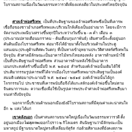
โบราณสถานเนื่องในวัฒนธรรมทวารวดีเพียงแห่งเดียวในประเทศไทยปัจจุบัน
ศาลเจ้าพ่อศรีเทพ
เป็นที่ประดิษฐานของเจ้าพ่อศรีเทพซึ่งเป็นที่เคารพ
เชื่อถือของชาวอำเภอศรีเทพและบริเวณใกล้เคียงเป็นอย่างมาก โดยจะมีการ
จัดงานประเพณีบวงสรวงขึ้นทุกปีในระหว่างวันขึ้น ๒ - ๓ ค่ำ เดือน ๓
(ประมาณปลายเดือนมกราคม – ต้นเดือนกุมภาพันธ์) เดิมศาลนี้จะตั้งอยู่นอก
คันดินเมืองโบราณศรีเทพ ต่อมาจึงได้ย้ายมาตั้งในบริเวณด้านในประตู
แสนงอน (ประตูด้านทิศตะวันตก) ที่เป็นทางเข้าอุทยานประวัติศาสตร์ศรีเทพใน
ปัจจุบัน ตัวศาลมีลักษณะเป็นอาคารไม้ทรงไทยสองหลัง อาคารด้านหน้าใช้
เป็นที่ประดิษฐานเจ้าพ่อศรีเทพ ส่วนอาคารด้านหลังใช้เป็นอาคาร
เอนกประสงค์สร้างขึ้นเมื่อปี พ.ศ. ๒๕๔๕ สำหรับองค์เจ้าพ่อนั้นเดิมได้ใช้
ประติมากรรมรูปเคารพที่ได้จากเมืองโบราณศรีเทพมาประดิษฐานเป็นองค์
สมมติ แต่ต่อมาประมาณปี พ.ศ. ๒๕๑๔ - ๒๕๑๕ องค์เจ้าพ่อนั้นได้ถูก
โจรกรรมไป ประชาชนที่เคารพนับถือจึงได้แกะสลักองค์เจ้าพ่อขึ้นใหม่ตาม
จินตนาการและ ความเชื่อเพื่อใช้เป็นรูปเคารพประจำศาลเจ้าพ่อศรีเทพสืบมา
จนเท่าถึงปัจจุบัน
นอกจากนี้บริเวณด้านนอกเมืองยังมีโบราณสถานที่มีคุณค่าและน่าสนใจ
อีก ๒ แห่ง ได้แก่
เขาคลังนอก
เป็นศาสนสถานขนาดใหญ่เนื่องในวัฒนธรรมทวารวดี ตั้ง
อยู่นอกเมือง
ไม่สุภาพ
งออกไปราว ๒ กิโลเมตร สันนิษฐานว่ามีลักษณะเป็น
มหาสถูป มีฐานขนาดใหญ่ทรงสี่เหลี่ยมจัตุรัส ก่อด้วยศิลาแลงที่ยังคงสภาพ