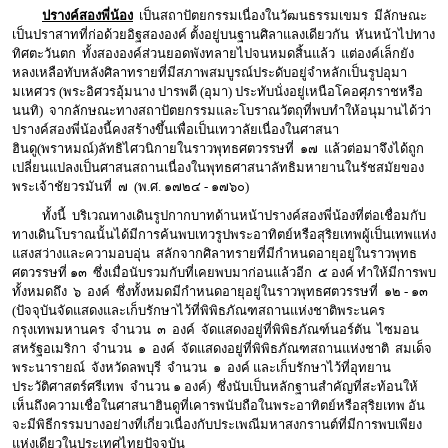
ปรางค์สองพี่น้อง
เป็นสถาปัตยกรรมเนื่องในวัฒนธรรมเขมร มีลักษณะ
เป็นปราสาทที่ก่อด้วยอิฐสององค์ ตั้งอยู่บนฐานศิลาแลงเดียวกัน หันหน้าไปทาง
ทิศตะวันตก ทั้งสององค์ส่วนยอดพังทลายไปจนหมดสิ้นแล้ว แต่องค์เล็กยัง
หลงเหลือทับหลังศิลาทรายที่มีสภาพสมบูรณ์ประดับอยู่จำหลักเป็นรูปอุมา
มเหศวร (พระอิศวรอุ้มนาง ปารพตี (อุมา) ประทับนั่งอยู่เหนือโคอศุภราชหรือ
นนทิ) จากลักษณะทางสถาปัตยกรรมและโบราณวัตถุที่พบทำให้อนุมานได้ว่า
ปรางค์สองพี่น้องนี้คงสร้างขึ้นเพื่อเป็นเทวาลัยเนื่องในศาสนา
ฮินดู(พราหมณ์)ลัทธิไศวนิกายในราวพุทธศตวรรษที่ ๑๗ แล้วต่อมาจึงได้ถูก
เปลี่ยนแปลงเป็นศาสนสถานเนื่องในพุทธศาสนาลัทธิมหายานในรัชสมัยของ
พระเจ้าชัยวรมันที่ ๗ (พ.ศ. ๑๗๒๔ - ๑๗๖๐)
ทั้งนี้ บริเวณทางเดินรูปกากบาทด้านหน้าปรางค์สองพี่น้องที่ต่อเชื่อมกับ
ทางเดินโบราณนั้นได้มีการค้นพบเทวรูปพระอาทิตย์หรือสุริยเทพผู้เป็นเทพแห่ง
แสงสว่างและความอบอุ่น สลักจากศิลาทรายที่มีกำหนดอายุอยู่ในราวพุทธ
ศตวรรษที่ ๑๓ ซึ่งเมื่อนับรวมกับที่เคยพบมาก่อนแล้วอีก ๕ องค์ ทำให้มีการพบ
ทั้งหมดถึง ๖ องค์ ซึ่งทั้งหมดมีกำหนดอายุอยู่ในราวพุทธศตวรรษที่ ๑๒ - ๑๓
(ปัจจุบันจัดแสดงและเก็บรักษาไว้ที่พิพิธภัณฑสถานแห่งชาติพระนคร
กรุงเทพมหานคร จำนวน ๓ องค์ จัดแสดงอยู่ที่พิพิธภัณฑ์นอร์ตัน ไซมอน
สหรัฐอเมริกา จำนวน ๑ องค์ จัดแสดงอยู่ที่พิพิธภัณฑสถานแห่งชาติ สมเด็จ
พระนารายณ์ จังหวัดลพบุรี จำนวน ๑ องค์ และเก็บรักษาไว้ที่อุทยาน
ประวัติศาสตร์ศรีเทพ จำนวน ๑ องค์) ซึ่งนับเป็นหลักฐานสำคัญที่สะท้อนให้
เห็นถึงความเชื่อในศาสนาฮินดูที่เคารพนับถือในพระอาทิตย์หรือสุริยเทพ อัน
จะมีพิธีกรรมบางอย่างที่เกี่ยวเนื่องกับประเพณีมหาสงกรานต์ที่มีการพบเพียง
แห่งเดียวในประเทศไทยปัจจุบัน