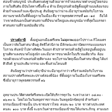
ค่อนข้างสมบูรณ์ ประดับตกแต่งฐานด้วยอาคารจำลองขนาดต่างๆอยู่โดยรอบ
ภายในทึบตัน มีบันไดทางขึ้นทั้ง ๔ ด้าน มีสถูปก่อด้วยอิฐตั้งอยู่ด้านบนล้อมรอบ
ด้วยกำแพงแก้วและซุ้มประตู สันนิษฐานว่าน่าจะมีอายุร่วมสมัยกับโบราณ
สถานเขาคลังในที่ตั้งอยู่ภายในเมือง คือ ราวพุทธศตวรรษที่ ๑๓ –๑๔ ถือได้
ว่าเขาคลังนอกเป็นศาสนสถานที่มีขนาดใหญ่และสมบูรณ์มากที่สุดในบรรดา
ศาสนสถานที่ร่วมสมัยเดียวกัน
ปรางค์ฤาษี
ตั้งอยู่นอกเมืองศรีเทพ
ไม่สุภาพ
งออกไปราว ๓ กิโลเมตร
เป็นเทวาลัยในศาสนาฮินดู ลัทธิไศวนิกาย มีลักษณะสถาปัตยกรรมแบบเขมร
โบราณ หันหน้าไปทางทิศตะวันออก ตัวปราสาทก่อด้วยอิฐไม่สอปูนตั้งอยู่บน
ฐานศิลาแลงขนาดไม่สูงนัก และมีอาคารขนาดเล็กในบริเวณเดียวกัน ล้อม
รอบด้วยแนวกำแพงก่อด้วยศิลาแลง พบโบราณวัตถุเนื่องในศาสนาฮินดู ได้แก่
ศิวลึงค์ ฐานประติมากรรม และชิ้นส่วนโคนนทิ
สันนิษฐานว่าปรางค์ฤาษีน่าจะมีอายุเก่ากว่า หรือร่วมสมัยกับโบราณ
สถานปรางค์ศรีเทพและปรางค์สองพี่น้อง ที่ตั้งอยู่ภายในเมืองโบราณศรีเทพ
ซึ่งมีอายุราวพุทธศตวรรษที่ ๑๖
อุทยานประวัติศาสตร์ศรีเทพจะเปิดให้บริการทุกวัน ระหว่างเวลา ๐๘.๓๐ -
๑๖.๓๐ น. โดยไม่เว้นวันหยุดราชการและวันหยุดนักขัตฤกษ์ สำหรับค่า
ธรรมเนียมเข้าชมนั้น ประชาชนชาวไทย คนละ ๒๐ บาท ชาวต่างประเทศ
คนละ ๑๐๐ บาท ทั้งนี้ จะยกเว้นค่าธรรมเนียมเข้าชมให้แก่พระภิกษุ สามเณร