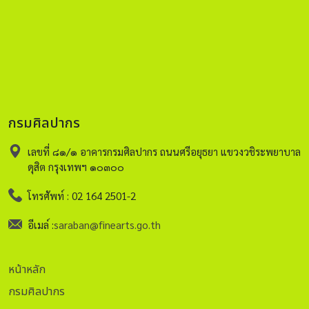
กรมศิลปากร
เลขที่ ๘๑/๑ อาคารกรมศิลปากร ถนนศรีอยุธยา แขวงวชิระพยาบาล
ดุสิต กรุงเทพฯ ๑๐๓๐๐
โทรศัพท์ : 02 164 2501-2
อีเมล์ :
saraban@finearts.go.th
หน้าหลัก
กรมศิลปากร