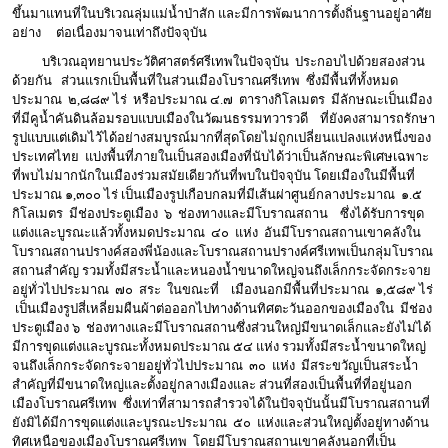
ขึ้นมาแทนที่ในบริเวณลุ่มแม่น้ำป่าสัก และมีการพัฒนาการตั้งถิ่นฐานอยู่อาศัย
อย่าง ต่อเนื่องมาจนเท่าถึงปัจจุบัน
บริเวณอุทยานประวัติศาสตร์ศรีเทพในปัจจุบัน ประกอบไปด้วยสองส่วน
ด้วยกัน ส่วนแรกเป็นพื้นที่ในส่วนเมืองโบราณศรีเทพ ซึ่งมีพื้นที่ทั้งหมด
ประมาณ ๒,๘๘๙ ไร่ หรือประมาณ ๔.๗ ตารางกิโลเมตร มีลักษณะเป็นเมือง
ที่มีคูน้ำคันดินล้อมรอบแบบเมืองในวัฒนธรรมทวารวดี ที่ยังคงสามารถรักษา
รูปแบบแต่เดิมไว้ได้อย่างสมบูรณ์มากที่สุดโดยไม่ถูกเปลี่ยนแปลงแห่งหนึ่งของ
ประเทศไทย แบ่งพื้นที่ภายในเป็นสองเมืองที่นับได้ว่าเป็นลักษณะพิเศษเฉพาะ
ที่พบไม่มากนักในเมืองร่วมสมัยเดียวกันที่พบในปัจจุบัน โดยเมืองในมีพื้นที่
ประมาณ ๑,๓๐๐ ไร่ เป็นเมืองรูปเกือบกลมที่มีเส้นผ่าศูนย์กลางประมาณ ๑.๕
กิโลเมตร มีช่องประตูเมือง ๖ ช่องทางและมีโบราณสถาน ซึ่งได้รับการขุด
แต่งและบูรณะแล้วทั้งหมดประมาณ ๔๐ แห่ง อันมีโบราณสถานเขาคลังใน
โบราณสถานปรางค์สองพี่น้องและโบราณสถานปรางค์ศรีเทพเป็นกลุ่มโบราณ
สถานสำคัญ รวมทั้งมีสระน้ำและหนองน้ำขนาดใหญ่จนถึงเล็กกระจัดกระจาย
อยู่ทั่วไปประมาณ ๗๐ สระ ในขณะที่ เมืองนอกมีพื้นที่ประมาณ ๑,๕๘๙ ไร่
เป็นเมืองรูปสี่เหลี่ยมผืนผ้าต่อออกไปทางด้านทิศตะวันออกของเมืองใน มีช่อง
ประตูเมือง ๖ ช่องทางและมีโบราณสถานซึ่งส่วนใหญ่มีขนาดเล็กและยังไม่ได้
มีการขุดแต่งและบูรณะทั้งหมดประมาณ ๕๔ แห่ง รวมทั้งมีสระน้ำขนาดใหญ่
จนถึงเล็กกระจัดกระจายอยู่ทั่วไปประมาณ ๓๐ แห่ง มีสระขวัญเป็นสระน้ำ
สำคัญที่มีขนาดใหญ่และตั้งอยู่กลางเมืองและ ส่วนที่สองเป็นพื้นที่ที่อยู่นอก
เมืองโบราณศรีเทพ ซึ่งเท่าที่สามารถสำรวจได้ในปัจจุบันนั้นมีโบราณสถานที่
ยังมิได้มีการขุดแต่งและบูรณะประมาณ ๕๐ แห่งและส่วนใหญ่ตั้งอยู่ทางด้าน
ทิศเหนือของเมืองโบราณศรีเทพ โดยมีโบราณสถานเขาคลังนอกที่เป็น