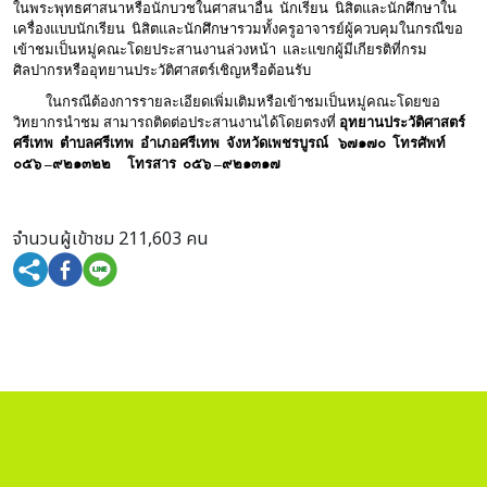
ในพระพุทธศาสนาหรือนักบวชในศาสนาอื่น นักเรียน นิสิตและนักศึกษาใน
เครื่องแบบนักเรียน นิสิตและนักศึกษารวมทั้งครูอาจารย์ผู้ควบคุมในกรณีขอ
เข้าชมเป็นหมู่คณะโดยประสานงานล่วงหน้า และแขกผู้มีเกียรติที่กรม
ศิลปากรหรืออุทยานประวัติศาสตร์เชิญหรือต้อนรับ
ในกรณีต้องการรายละเอียดเพิ่มเติมหรือเข้าชมเป็นหมู่คณะโดยขอ
วิทยากรนำชม สามารถติดต่อประสานงานได้โดยตรงที่
อุทยานประวัติศาสตร์
ศรีเทพ ตำบลศรีเทพ
อำเภอศรีเทพ จังหวัดเพชรบูรณ์ ๖๗๑๗๐ โทรศัพท์
๐๕๖ –๙๒๑๓๒๒ โทรสาร ๐๕๖ –๙๒๑๓๑๗
จำนวนผู้เข้าชม 211,603 คน