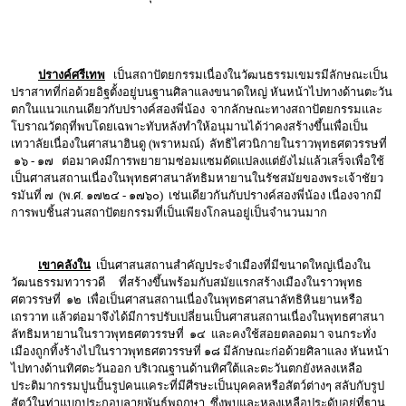
ปรางค์ศรีเทพ
เป็นสถาปัตยกรรมเนื่องในวัฒนธรรมเขมรมีลักษณะเป็น
ปราสาทที่ก่อด้วยอิฐตั้งอยู่บนฐานศิลาแลงขนาดใหญ่ หันหน้าไปทางด้านตะวัน
ตกในแนวแกนเดียวกับปรางค์สองพี่น้อง จากลักษณะทางสถาปัตยกรรมและ
โบราณวัตถุที่พบโดยเฉพาะทับหลังทำให้อนุมานได้ว่าคงสร้างขึ้นเพื่อเป็น
เทวาลัยเนื่องในศาสนาฮินดู (พราหมณ์) ลัทธิไศวนิกายในราวพุทธศตวรรษที่
๑๖ - ๑๗ ต่อมาคงมีการพยายามซ่อมแซมดัดแปลงแต่ยังไม่แล้วเสร็จเพื่อใช้
เป็นศาสนสถานเนื่องในพุทธศาสนาลัทธิมหายานในรัชสมัยของพระเจ้าชัยว
รมันที่ ๗ (พ.ศ. ๑๗๒๔ - ๑๗๖๐) เช่นเดียวกันกับปรางค์สองพี่น้อง เนื่องจากมี
การพบชิ้นส่วนสถาปัตยกรรมที่เป็นเพียงโกลนอยู่เป็นจำนวนมาก
เขาคลังใน
เป็นศาสนสถานสำคัญประจำเมืองที่มีขนาดใหญ่เนื่องใน
วัฒนธรรมทวารวดี ที่สร้างขึ้นพร้อมกับสมัยแรกสร้างเมืองในราวพุทธ
ศตวรรษที่ ๑๒ เพื่อเป็นศาสนสถานเนื่องในพุทธศาสนาลัทธิหินยานหรือ
เถรวาท แล้วต่อมาจึงได้มีการปรับเปลี่ยนเป็นศาสนสถานเนื่องในพุทธศาสนา
ลัทธิมหายานในราวพุทธศตวรรษที่ ๑๔ และคงใช้สอยตลอดมา จนกระทั่ง
เมืองถูกทิ้งร้างไปในราวพุทธศตวรรษที่ ๑๘ มีลักษณะก่อด้วยศิลาแลง หันหน้า
ไปทางด้านทิศตะวันออก บริเวณฐานด้านทิศใต้และตะวันตกยังหลงเหลือ
ประติมากรรมปูนปั้นรูปคนแคระที่มีศีรษะเป็นบุคคลหรือสัตว์ต่างๆ สลับกับรูป
สัตว์ในท่าแบกประกอบลายพันธ์พฤกษา ซึ่งพบและหลงเหลือประดับอยู่ที่ฐาน