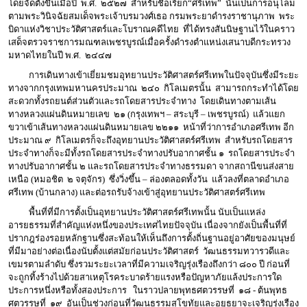
โดยจัดตั้งขึ้นเมื่อปี พ.ศ. ๒๕๒๗ สำหรับชื่อเรียก“ศรีเทพ” นั้นเป็นการอนุโลม
ตามพระวินิจฉัยสมเด็จพระเจ้าบรมวงศ์เธอ กรมพระยาดำรงราชานุภาพ พระ
บิดาแห่งวิชาประวัติศาสตร์และโบราณคดีไทย ที่ได้ทรงสันนิษฐานไว้ในคราว
เสด็จตรวจราชการมณฑลเพชรบูรณ์เมื่อครั้งดำรงตำแหน่งเสนาบดีกระทรวง
มหาดไทยในปี พ.ศ. ๒๔๔๗
การเดินทางเข้าเยี่ยมชมอุทยานประวัติศาสตร์ศรีเทพในปัจจุบันซึ่งมีระยะ
ทางจากกรุงเทพมหานครประมาณ ๒๔๐ กิโลเมตรนั้น สามารถกระทำได้โดย
สะดวกทั้งรถยนต์ส่วนตัวและรถโดยสารประจำทาง โดยเดินทางตามเส้น
ทางหลวงแผ่นดินหมายเลข ๒๑ (กรุงเทพฯ – สระบุรี – เพชรบูรณ์) แล้วแยก
ขวาเข้าเส้นทางหลวงแผ่นดินหมายเลข ๒๒๑๑ หน้าที่ว่าการอำเภอศรีเทพ อีก
ประมาณ ๙ กิโลเมตรก็จะถึงอุทยานประวัติศาสตร์ศรีเทพ สำหรับรถโดยสาร
ประจำทางก็จะมีทั้งรถโดยสารประจำทางปรับอากาศชั้น ๑ รถโดยสารประจำ
ทางปรับอากาศชั้น ๒ และรถโดยสารประจำทางธรรมดา จากสถานีขนส่งสาย
เหนือ (หมอชิต ๒ จตุจักร) ซึ่งวิ่งขึ้น – ล่องตลอดทั้งวัน แล้วลงที่ตลาดอำเภอ
ศรีเทพ (บ้านกลาง) และต่อรถรับจ้างเข้าสู่อุทยานประวัติศาสตร์ศรีเทพ
พื้นที่ที่มีการตั้งเป็นอุทยานประวัติศาสตร์ศรีเทพนั้น นับเป็นแหล่ง
อารยธรรมที่สำคัญแห่งหนึ่งของประเทศไทยปัจจุบัน เนื่องจากยังเป็นพื้นที่ที่
ปรากฎร่องรอยหลักฐานซึ่งสะท้อนให้เห็นถึงการตั้งถิ่นฐานอยู่อาศัยของมนุษย์
ที่มีมาอย่างต่อเนื่องนับตั้งแต่สมัยก่อนประวัติศาสตร์ วัฒนธรรมทวารวดีและ
เขมรตามลำดับ ซึ่งรวมระยะเวลาที่มีความเจริญรุ่งเรืองถึงกว่า ๘๐๐ ปี ก่อนที่
จะถูกทิ้งร้างไปด้วยสาเหตุโรคระบาดร้ายแรงหรือปัญหาภัยแล้งประการใด
ประการหนึ่งหรือทั้งสองประการ ในราวปลายพุทธศตวรรษที่ ๑๘ - ต้นพุทธ
ศตวรรษที่ ๑๙ อันเป็นช่วงก่อนที่วัฒนธรรมสุโขทัยและอยุธยาจะเจริญรุ่งเรือง