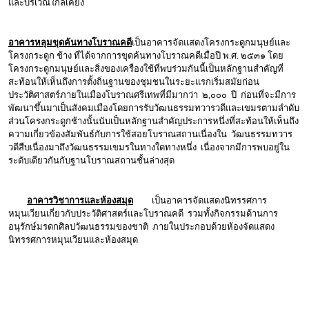
และบริเวณใกล้เคียง
อาคารหลุมขุดค้นทางโบราณคดี
เป็นอาคารจัดแสดงโครงกระดูกมนุษย์และ
โครงกระดูก ช้าง ที่ได้จากการขุดค้นทางโบราณคดีเมื่อปี พ.ศ. ๒๕๓๑ โดย
โครงกระดูกมนุษย์และสิ่งของเครื่องใช้ที่พบร่วมกันนี้เป็นหลักฐานสำคัญที่
สะท้อนให้เห็นถึงการตั้งถิ่นฐานของชุมชนในระยะแรกเริ่มสมัยก่อน
ประวัติศาสตร์ภายในเมืองโบราณศรีเทพที่มีมากว่า ๒,๐๐๐ ปี ก่อนที่จะมีการ
พัฒนาขึ้นมาเป็นสังคมเมืองโดยการรับวัฒนธรรมทวารวดีและเขมรตามลำดับ
ส่วนโครงกระดูกช้างนั้นนับเป็นหลักฐานสำคัญประการหนึ่งที่สะท้อนให้เห็นถึง
ความเกี่ยวข้องสัมพันธ์กับการใช้สอยโบราณสถานเนื่องใน วัฒนธรรมทวาร
วดีสืบเนื่องมาถึงวัฒนธรรมเขมรในทางใดทางหนึ่ง เนื่องจากมีการพบอยู่ใน
ระดับเดียวกันกับฐานโบราณสถานชั้นล่างสุด
อาคารวิชาการและห้องสมุด
เป็นอาคารจัดแสดงนิทรรศการ
หมุนเวียนเกี่ยวกับประวัติศาสตร์และโบราณคดี รวมทั้งกิจกรรมด้านการ
อนุรักษ์มรดกศิลปวัฒนธรรมของชาติ ภายในประกอบด้วยห้องจัดแสดง
นิทรรศการหมุนเวียนและห้องสมุด