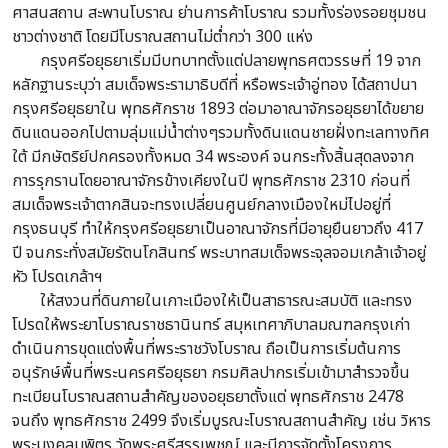
ศาสนสถาน สะพานโบราณ ย่านการค้าโบราณ รวมทั้งร่องรอยชุมชน
ชาวต่างชาติ โดยมีโบราณสถานไม่ต่ำกว่า 300 แห่ง
กรุงศรีอยุธยาเริ่มมีบทบาทตั้งแต่ปลายพุทธศตวรรษที่ 19 จาก
หลักฐานระบุว่า สมเด็จพระรามาธิบดีที่ หรือพระเจ้าอู่ทอง ได้สถาปนา
กรุงศรีอยุธยาใน พุทธศักราช 1893 ต่อมาอาณาจักรอยุธยาได้ขยาย
ดินแดนออกไปตามลุ่มแม่น้ำต่างๆรวมทั้งดินแดนชายฝั่งทะเลทางทิศ
ใต้ มีกษัตริย์ปกครองทั้งหมด 34 พระองค์ จนกระทั้งสิ้นสุดลงจาก
การรุกรานโดยอาณาจักรข้างเคียงในปี พุทธศักราช 2310 ก่อนที่
สมเด็จพระเจ้าตากสินจะทรงเปลี่ยนศูนย์กลางเมืองใหม่ไปอยู่ที่
กรุงธนบุรี ทำให้กรุงศรีอยุธยาเป็นอาณาจักรที่มีอายุยืนยาวถึง 417
ปี จนกระทั่งสมัยรัตนโกสินทร์ พระบาทสมเด็จพระจุลจอมเกล้าเจ้าอยู่
หัว โปรดเกล้าฯ
ให้สงวนที่ดินภายในเกาะเมืองให้เป็นสาธารณะสมบัติ และทรง
โปรดให้พระยาโบราณราชธานินทร์ สมุหเทศาภิบาลมณฑลกรุงเก่า
ดำเนินการขุดแต่งพื้นที่พระราชวังโบราณ ถือเป็นการเริ่มต้นการ
อนุรักษ์พื้นที่พระนครศรีอยุธยา กรมศิลปากรเริ่มเข้ามาสำรวจขึ้น
ทะเบียนโบราณสถานสำคัญของอยุธยาตั้งแต่ พุทธศักราช 2478
จนถึง พุทธศักราช 2499 จึงเริ่มบูรณะโบราณสถานสำคัญ เช่น วิหาร
พระมงคลบพิตร วัดพระศรีสรรเพชญ์ และมีการจัดตั้งโครงการ