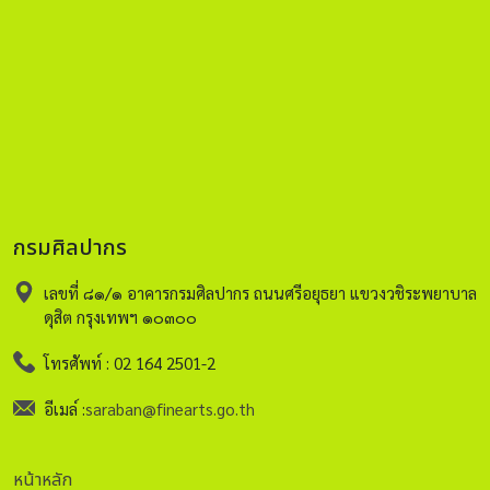
กรมศิลปากร
เลขที่ ๘๑/๑ อาคารกรมศิลปากร ถนนศรีอยุธยา แขวงวชิระพยาบาล
ดุสิต กรุงเทพฯ ๑๐๓๐๐
โทรศัพท์ : 02 164 2501-2
อีเมล์ :
saraban@finearts.go.th
หน้าหลัก