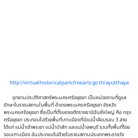
http://virtualhistoricalpark.finearts.go.th/ayutthaya
อุทยานประวัติศาสตร์พระนครศรีอยุธยา เป็นหน่วยงานที่ดูแล
รักษาโบราณสถานในพื้นที่ อำเภอพระนครศรีอยุธยา จังหวัด
พระนครศรีอยุธยา ซึ่งเป็นที่ตั้งของอดีตราชธานีอันยิ่งใหญ่ คือ กรุง
ศรีอยุธยา ประกอบไปด้วยพื้นที่เกาะเมืองที่มีแม่น้ำล้อมรอบ 3 สาย
ได้แก่ แม่น้ำเจ้าพระยา แม่น้ำป่าสัก และแม่น้ำลพบุรี รวมทั้งพื้นที่โดย
รอบเกาะเมือง อันประกอบไปด้วยโบราณสถานประเภทพระราชวัง